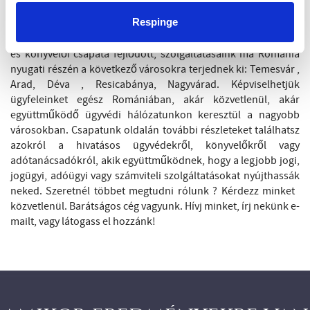
Földrajzi lefedettség.
Respinge
Idővel az Alexandru, Andreas & Társai Ügyvédi Iroda ügyvédi
és könyvelői csapata fejlődött, szolgáltatásaink ma Románia
nyugati részén a következő városokra terjednek ki: Temesvár ,
Arad, Déva , Resicabánya, Nagyvárad. Képviselhetjük
ügyfeleinket egész Romániában, akár közvetlenül, akár
együttműködő ügyvédi hálózatunkon keresztül a nagyobb
városokban. Csapatunk oldalán további részleteket találhatsz
azokról a hivatásos ügyvédekről, könyvelőkről vagy
adótanácsadókról, akik együttműködnek, hogy a legjobb jogi,
jogügyi, adóügyi vagy számviteli szolgáltatásokat nyújthassák
neked. Szeretnél többet megtudni rólunk ? Kérdezz minket
közvetlenül. Barátságos cég vagyunk. Hívj minket, írj nekünk e-
mailt, vagy látogass el hozzánk!