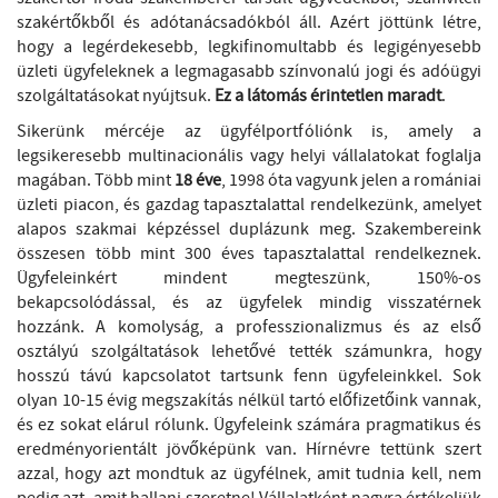
szakértőkből és adótanácsadókból áll. Azért jöttünk létre,
hogy a legérdekesebb, legkifinomultabb és legigényesebb
üzleti ügyfeleknek a legmagasabb színvonalú jogi és adóügyi
szolgáltatásokat nyújtsuk.
Ez a látomás érintetlen maradt
.
Sikerünk mércéje az ügyfélportfóliónk is, amely a
legsikeresebb multinacionális vagy helyi vállalatokat foglalja
magában. Több mint
18 éve
, 1998 óta vagyunk jelen a romániai
üzleti piacon, és gazdag tapasztalattal rendelkezünk, amelyet
alapos szakmai képzéssel duplázunk meg. Szakembereink
összesen több mint 300 éves tapasztalattal rendelkeznek.
Ügyfeleinkért mindent megteszünk, 150%-os
bekapcsolódással, és az ügyfelek mindig visszatérnek
hozzánk. A komolyság, a professzionalizmus és az első
osztályú szolgáltatások lehetővé tették számunkra, hogy
hosszú távú kapcsolatot tartsunk fenn ügyfeleinkkel. Sok
olyan 10-15 évig megszakítás nélkül tartó előfizetőink vannak,
és ez sokat elárul rólunk. Ügyfeleink számára pragmatikus és
eredményorientált jövőképünk van. Hírnévre tettünk szert
azzal, hogy azt mondtuk az ügyfélnek, amit tudnia kell, nem