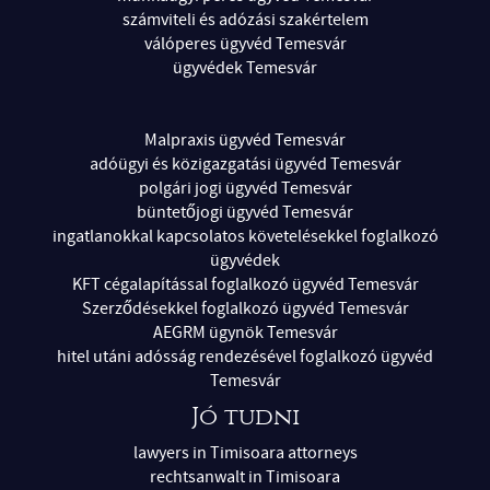
számviteli és adózási szakértelem
válóperes ügyvéd Temesvár
ügyvédek Temesvár
Malpraxis ügyvéd Temesvár
adóügyi és közigazgatási ügyvéd Temesvár
polgári jogi ügyvéd Temesvár
büntetőjogi ügyvéd Temesvár
ingatlanokkal kapcsolatos követelésekkel foglalkozó
ügyvédek
KFT cégalapítással foglalkozó ügyvéd Temesvár
Szerződésekkel foglalkozó ügyvéd Temesvár
AEGRM ügynök Temesvár
hitel utáni adósság rendezésével foglalkozó ügyvéd
Temesvár
Jó tudni
lawyers in Timisoara attorneys
rechtsanwalt in Timisoara