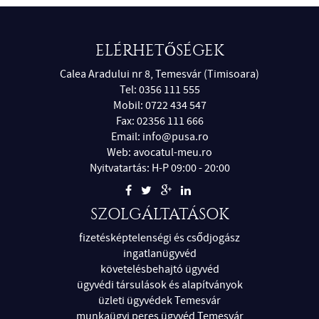
ELÉRHETŐSÉGEK
Calea Aradului nr 8, Temesvár (Timisoara)
Tel: 0356 111 555
Mobil: 0722 434 547
Fax: 02356 111 666
Email:
info@pusa.ro
Web:
avocatul-meu.ro
Nyitvatartás: H-P 09:00 - 20:00
SZOLGÁLTATÁSOK
fizetésképtelenségi és csődjogász
ingatlanügyvéd
követelésbehajtó ügyvéd
ügyvédi társulások és alapítványok
üzleti ügyvédek Temesvár
munkaügyi peres ügyvéd Temesvár