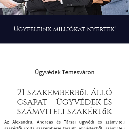
Ügyfeleink milliókat nyertek!
Ügyvédek Temesváron
21 szakemberből álló
csapat – ügyvédek és
számviteli szakértők
Az Alexandru, Andreas és Társai ügyvédi és számviteli
szakértői iroda szakemberei társult ügyvédekből, számviteli