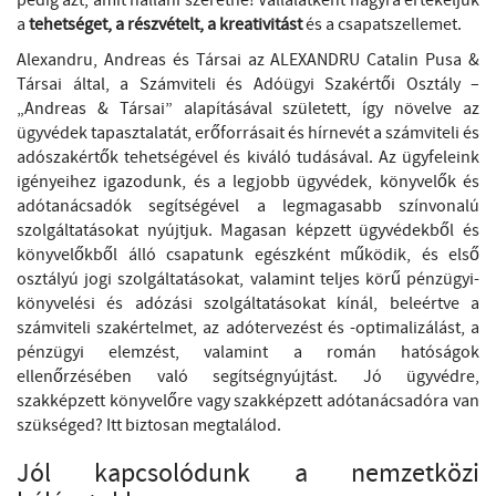
pedig azt, amit hallani szeretne! Vállalatként nagyra értékeljük
a
tehetséget, a részvételt, a kreativitást
és a csapatszellemet.
Alexandru, Andreas és Társai az ALEXANDRU Catalin Pusa &
Társai által, a Számviteli és Adóügyi Szakértői Osztály –
„Andreas & Társai” alapításával született, így növelve az
ügyvédek tapasztalatát, erőforrásait és hírnevét a számviteli és
adószakértők tehetségével és kiváló tudásával. Az ügyfeleink
igényeihez igazodunk, és a legjobb ügyvédek, könyvelők és
adótanácsadók segítségével a legmagasabb színvonalú
szolgáltatásokat nyújtjuk. Magasan képzett ügyvédekből és
könyvelőkből álló csapatunk egészként működik, és első
osztályú jogi szolgáltatásokat, valamint teljes körű pénzügyi-
könyvelési és adózási szolgáltatásokat kínál, beleértve a
számviteli szakértelmet, az adótervezést és -optimalizálást, a
pénzügyi elemzést, valamint a román hatóságok
ellenőrzésében való segítségnyújtást. Jó ügyvédre,
szakképzett könyvelőre vagy szakképzett adótanácsadóra van
szükséged? Itt biztosan megtalálod.
Jól kapcsolódunk a nemzetközi