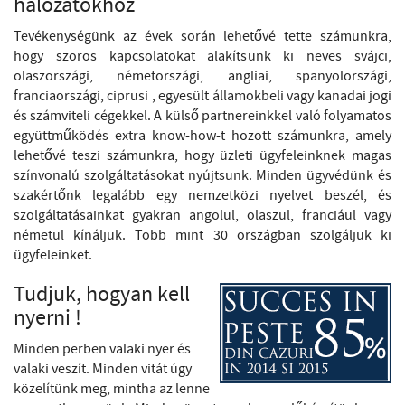
hálózatokhoz
Tevékenységünk az évek során lehetővé tette számunkra,
hogy szoros kapcsolatokat alakítsunk ki neves svájci,
olaszországi, németországi, angliai, spanyolországi,
franciaországi, ciprusi , egyesült államokbeli vagy kanadai jogi
és számviteli cégekkel. A külső partnereinkkel való folyamatos
együttműködés extra know-how-t hozott számunkra, amely
lehetővé teszi számunkra, hogy üzleti ügyfeleinknek magas
színvonalú szolgáltatásokat nyújtsunk. Minden ügyvédünk és
szakértőnk legalább egy nemzetközi nyelvet beszél, és
szolgáltatásainkat gyakran angolul, olaszul, franciául vagy
németül kínáljuk. Több mint 30 országban szolgáljuk ki
ügyfeleinket.
Tudjuk, hogyan kell
nyerni !
Minden perben valaki nyer és
valaki veszít. Minden vitát úgy
közelítünk meg, mintha az lenne