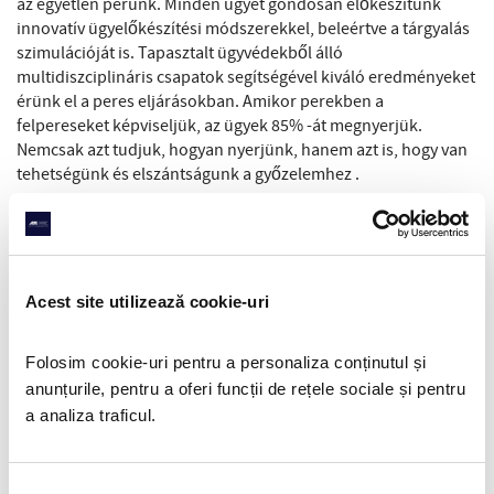
az egyetlen perünk. Minden ügyet gondosan előkészítünk
innovatív ügyelőkészítési módszerekkel, beleértve a tárgyalás
szimulációját is. Tapasztalt ügyvédekből álló
multidiszciplináris csapatok segítségével kiváló eredményeket
érünk el a peres eljárásokban. Amikor perekben a
felpereseket képviseljük, az ügyek 85% -át megnyerjük.
Nemcsak azt tudjuk, hogyan nyerjünk, hanem azt is, hogy van
tehetségünk és elszántságunk a győzelemhez .
Előnyeink
Többszakterületű szakértel
münk
– ügyvédek, könyvelők és
adótanácsadók –
jelentős előnyt biztosít
a versenytársakkal
Acest site utilizează cookie-uri
szemben
. Akár ügyvédre, szakértő könyvelőre,
adótanácsadóra, akár több ügyvédből, számviteli szakértőből
és adótanácsadóból álló komplex csapatra van szükséged, mi
Folosim cookie-uri pentru a personaliza conținutul și 
vagyunk a megoldás a Te problémáidra. Sok ügyfél „jogügyi
anunțurile, pentru a oferi funcții de rețele sociale și pentru 
osztályának” nevez minket.
Elég nagyok
vagyunk – megvannak
a analiza traficul. 
a szakembereink és a szükséges erőforrásaink ahhoz, hogy
gyorsan és hatékonyan reagáljunk ügyfeleink kéréseire,
függetlenül attól, hogy azok mennyire összetettek vagy
Selecția