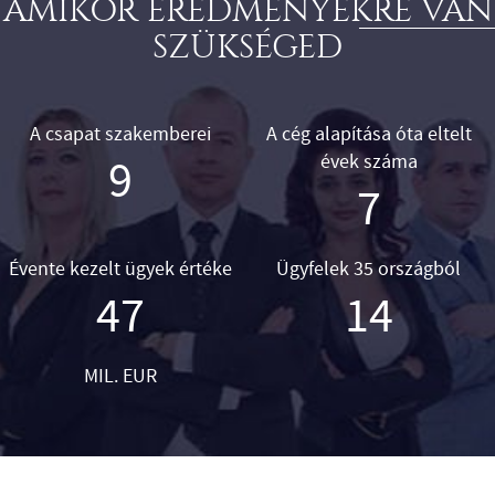
AMIKOR EREDMÉNYEKRE VAN
SZÜKSÉGED
A csapat szakemberei
A cég alapítása óta eltelt
évek száma
11
10
Évente kezelt ügyek értéke
Ügyfelek 35 országból
61
18
MIL. EUR