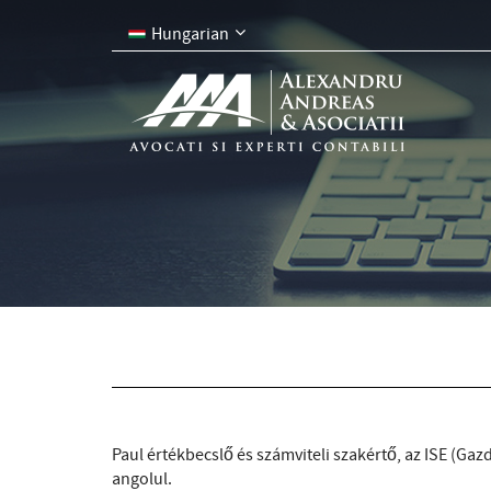
Hungarian
Paul értékbecslő és számviteli szakértő, az ISE (G
angolul.