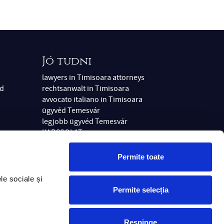
Jó tudni
lawyers in Timisoara attorneys
éd
rechtsanwalt in Timisoara
avvocato italiano in Timisoara
ügyvéd Temesvár
legjobb ügyvéd Temesvár
KAPCSOLAT
védek
ügyvéd
Permite toate
yvéd
e sociale și 
Permite selecția
el
Respinge