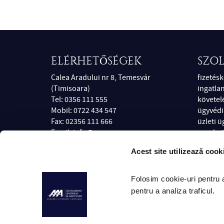
ELÉRHETŐSÉGEK
SZO
Calea Aradului nr 8, Temesvár
fizetés
(Timisoara)
ingatla
Tel: 0356 111 555
követel
Mobil: 0722 434 547
ügyvédi
Fax: 02356 111 666
üzleti 
Email:
info@pusa.ro
munkaüg
Web:
avocatul-meu.ro
számvit
Acest site utilizează cook
Nyitvatartás: H-P 09:00 - 20:00
válóper
ügyvéd
Folosim cookie-uri pentru a 
pentru a analiza traficul. 