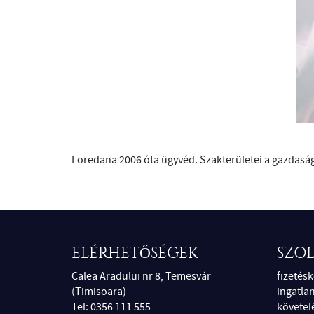
Loredana 2006 óta ügyvéd. Szakterületei a gazdaság
ELÉRHETŐSÉGEK
SZO
Calea Aradului nr 8, Temesvár
fizetés
(Timisoara)
ingatla
Tel: 0356 111 555
követel