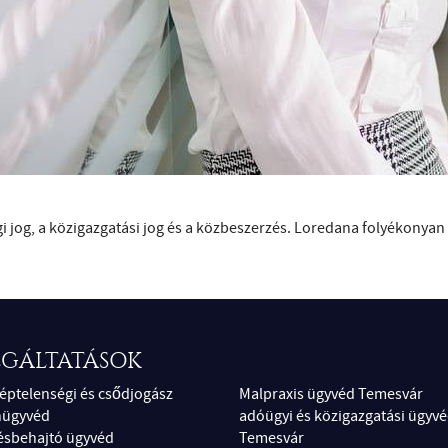
i jog, a közigazgatási jog és a közbeszerzés. Loredana folyékonyan
LGÁLTATÁSOK
képtelenségi és csődjogász
Malpraxis ügyvéd Temesvár
nügyvéd
adóügyi és közigazgatási ügyv
ésbehajtó ügyvéd
Temesvár