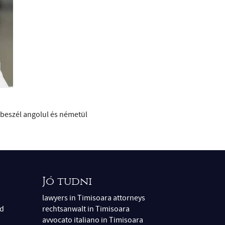
 beszél angolul és németül
Jó tudni
lawyers in Timisoara attorneys
éd
rechtsanwalt in Timisoara
avvocato italiano in Timisoara