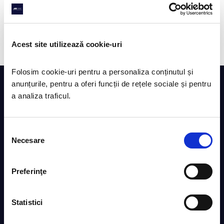
Dana je senior ekonomista, pridružila se našem timu 2008
godine, a prethodno je bila glavni računovođa u proizvodnoj
kompaniji. Tečno govori engleski i italijanski jezik.
Acest site utilizează cookie-uri
Folosim cookie-uri pentru a personaliza conținutul și 
anunțurile, pentru a oferi funcții de rețele sociale și pentru 
KONTAKT INFORMACIJE
a analiza traficul. 
Calea Aradului br. 8, Temišvar
Tel: 0356 111 555
Selecția
Mobilni: 0722 434 547
Necesare
consimțământului
Faks: 02356 111 666
E-pošta:
info@pusa.ro
Web:
avocatul-meu.ro
Preferinţe
Radno vreme: Ponedeljak -Petak od 09:00 do 20:00
Statistici
USLUGE