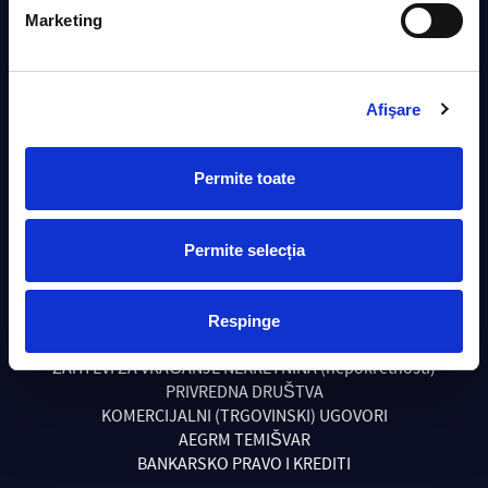
INSOLVENTNOST & STEČAJ
Marketing
TRANSAKCIJE SA NEKRETNINAMA
NAPLATA POTRAŽIVANJA – DUGA
UDRUŽENJA I FONDACIJE
POSLOVNO PRAVO
Afişare
RADNO PRAVO
RAČUNOVODSTVENA I PORESKA EKSPERTIZA
RAZVOD I PODELA IMOVINE
Permite toate
LEKARSKA GREŠKA -NEMARNO PONAŠANJE
Permite selecția
(MALPRACTICE)
PORESKO I UPRAVNO PRAVO
GRAĐANSKO PRAVO
Respinge
KRIVIČNO PRAVO
ZAHTEVI ZA VRAĆANJE NEKRETNINA (nepokretnosti)
PRIVREDNA DRUŠTVA
KOMERCIJALNI (TRGOVINSKI) UGOVORI
AEGRM TEMIŠVAR
BANKARSKO PRAVO I KREDITI