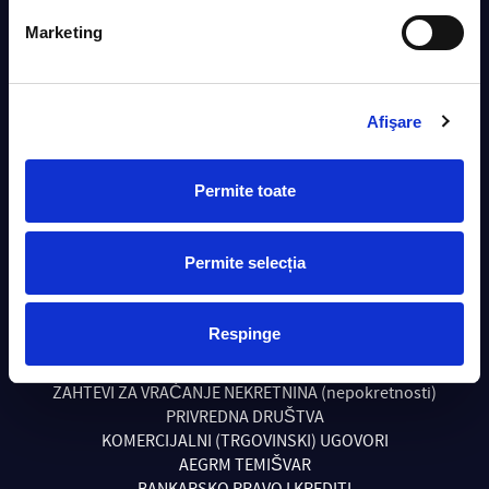
INSOLVENTNOST & STEČAJ
Marketing
TRANSAKCIJE SA NEKRETNINAMA
NAPLATA POTRAŽIVANJA – DUGA
UDRUŽENJA I FONDACIJE
Afişare
POSLOVNO PRAVO
RADNO PRAVO
RAČUNOVODSTVENA I PORESKA EKSPERTIZA
Permite toate
RAZVOD I PODELA IMOVINE
Permite selecția
LEKARSKA GREŠKA -NEMARNO PONAŠANJE
(MALPRACTICE)
PORESKO I UPRAVNO PRAVO
Respinge
GRAĐANSKO PRAVO
KRIVIČNO PRAVO
ZAHTEVI ZA VRAĆANJE NEKRETNINA (nepokretnosti)
PRIVREDNA DRUŠTVA
KOMERCIJALNI (TRGOVINSKI) UGOVORI
AEGRM TEMIŠVAR