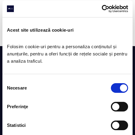
Laura je specijalizovana za oporezivanje i poreski sistem
unutar evropske zajednice i savetuje multinacionalne
kompanije. Laura je deo AAA tima od 2007 godine. Tečno
govori engleski i italijanski.
Acest site utilizează cookie-uri
Folosim cookie-uri pentru a personaliza conținutul și 
anunțurile, pentru a oferi funcții de rețele sociale și pentru 
a analiza traficul. 
KONTAKT INFORMACIJE
Calea Aradului br. 8, Temišvar
Tel: 0356 111 555
Selecția
Mobilni: 0722 434 547
Necesare
consimțământului
Faks: 02356 111 666
E-pošta:
info@pusa.ro
Preferinţe
Web:
avocatul-meu.ro
Radno vreme: Ponedeljak -Petak od 09:00 do 20:00
Statistici
USLUGE