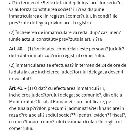
at? în termen de 5 zile de la îndeplinirea acestor cerin?e,
va autoriza constituirea societ??ii ?i va dispune
înmatricularea ei în registrul comer?ului, în condi?iile
prev?zute de legea privind acest registru.
(2) Încheierea de înmatriculare va reda, dup? caz, men?
iunile actului constitutiv prev?zute la art. 7 ?i 8.
Art. 40.
– (1) Societatea comercial? este persoan? juridic?
de la data înmatricul?rii în registrul comer?ului.
(2) Înmatricularea se efectueaz? în termen de 24 de ore de
la data la care încheierea judec?torului delegat a devenit
irevocabil?.
Art. 41.
– (1) O dat? cu efectuarea înmatricul?rii,
încheierea judec?torului delegat se comunic?, din oficiu,
Monitorului Oficial al României, spre publicare, pe
cheltuiala p?r?ilor, precum ?i administra?iei financiare în
raza c?reia se afl? sediul societ??ii pentru eviden?? fiscal?,
cu men?ionarea num?rului de înmatriculare în registrul
comer?ului.