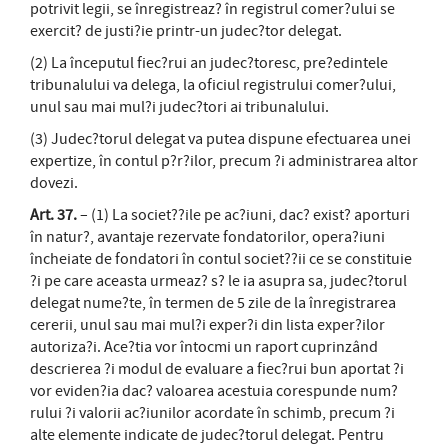
potrivit legii, se înregistreaz? în registrul comer?ului se
exercit? de justi?ie printr-un judec?tor delegat.
(2) La începutul fiec?rui an judec?toresc, pre?edintele
tribunalului va delega, la oficiul registrului comer?ului,
unul sau mai mul?i judec?tori ai tribunalului.
(3) Judec?torul delegat va putea dispune efectuarea unei
expertize, în contul p?r?ilor, precum ?i administrarea altor
dovezi.
Art. 37.
– (1) La societ??ile pe ac?iuni, dac? exist? aporturi
în natur?, avantaje rezervate fondatorilor, opera?iuni
încheiate de fondatori în contul societ??ii ce se constituie
?i pe care aceasta urmeaz? s? le ia asupra sa, judec?torul
delegat nume?te, în termen de 5 zile de la înregistrarea
cererii, unul sau mai mul?i exper?i din lista exper?ilor
autoriza?i. Ace?tia vor întocmi un raport cuprinzând
descrierea ?i modul de evaluare a fiec?rui bun aportat ?i
vor eviden?ia dac? valoarea acestuia corespunde num?
rului ?i valorii ac?iunilor acordate în schimb, precum ?i
alte elemente indicate de judec?torul delegat. Pentru