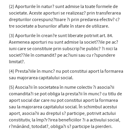
(2) Aporturile în natur? sunt admise la toate formele de
societate. Aceste aporturi se realizeaz? prin transferarea
drepturilor corespunz?toare ?i prin predarea efectiv? c?
tre societate a bunurilor aflate în stare de utilizare.
(3) Aporturile în crean?e sunt liberate potrivit art. 84.
Asemenea aporturi nu sunt admise la societ??ile pe ac?
iuni care se constituie prin subscrip?ie public? ?i nici la
societ??ile în comandit? pe ac?iuni sau cu r?spundere
limitat?.
(4) Presta?iile în munc? nu pot constitui aport la formarea
sau majorarea capitalului social.
(5) Asocia?ii în societatea în nume colectiv ?i asocia?ii
comandita?i se pot obliga la presta?ii în munc? cu titlu de
aport social dar care nu pot constitui aport la formarea
sau la majorarea capitalului social. În schimbul acestui
aport, asocia?ii au dreptul s? participe, potrivit actului
constitutiv, la împ?r?irea beneficiilor ?i a activului social,
r?mânând, totodat?, obliga?i s? participe la pierderi.