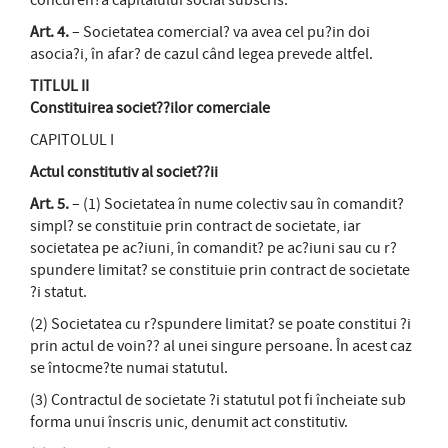
concuren?a capitalului social subscris.
Art. 4.
– Societatea comercial? va avea cel pu?in doi
asocia?i, în afar? de cazul când legea prevede altfel.
TITLUL II
Constituirea societ??ilor comerciale
CAPITOLUL I
Actul constitutiv al societ??ii
Art. 5.
– (1) Societatea în nume colectiv sau în comandit?
simpl? se constituie prin contract de societate, iar
societatea pe ac?iuni, în comandit? pe ac?iuni sau cu r?
spundere limitat? se constituie prin contract de societate
?i statut.
(2) Societatea cu r?spundere limitat? se poate constitui ?i
prin actul de voin?? al unei singure persoane. În acest caz
se întocme?te numai statutul.
(3) Contractul de societate ?i statutul pot fi încheiate sub
forma unui înscris unic, denumit act constitutiv.