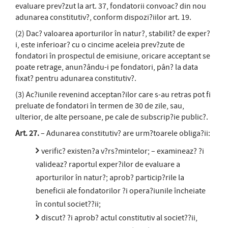
evaluare prev?zut la art. 37, fondatorii convoac? din nou
adunarea constitutiv?, conform dispozi?iilor art. 19.
(2) Dac? valoarea aporturilor în natur?, stabilit? de exper?
i, este inferioar? cu o cincime aceleia prev?zute de
fondatori în prospectul de emisiune, oricare acceptant se
poate retrage, anun?ându-i pe fondatori, pân? la data
fixat? pentru adunarea constitutiv?.
(3) Ac?iunile revenind acceptan?ilor care s-au retras pot fi
preluate de fondatori în termen de 30 de zile, sau,
ulterior, de alte persoane, pe cale de subscrip?ie public?.
Art. 27.
– Adunarea constitutiv? are urm?toarele obliga?ii:
verific? existen?a v?rs?mintelor; – examineaz? ?i
valideaz? raportul exper?ilor de evaluare a
aporturilor în natur?; aprob? particip?rile la
beneficii ale fondatorilor ?i opera?iunile încheiate
în contul societ??ii;
discut? ?i aprob? actul constitutiv al societ??ii,