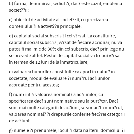
b) forma, denumirea, sediul ?i, dac? este cazul, emblema
societ??ii;
c) obiectul de activitate al societ??ii, cu precizarea
domeniului ?i a activit??ii principale;
d) capitalul social subscris ?i cel v?rsat. La constituire,
capitalul social subscris, v?rsat de fiecare ac?ionar, nu va
putea fi mai mic de 30% din cel subscris, dac? prin lege nu
se prevede altfel. Restul de capital social va trebui v?rsat
în termen de 12 luni de la înmatriculare;
e) valoarea bunurilor constituite ca aport în natur? în
societate, modul de evaluare ?i num?rul ac?iunilor
acordate pentru acestea;
f) num?rul ?i valoarea nominal? a ac?iunilor, cu
specificarea dac? sunt nominative sau la purt?tor. Dac?
sunt mai multe categorii de ac?iuni, se vor ar?ta num?rul,
valoarea nominal? ?i drepturile conferite fiec?rei categorii
de ac?iuni;
g) numele ?i prenumele, locul ?i data na?terii, domiciliul ?i