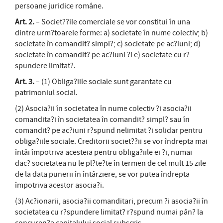
persoane juridice române.
Art. 2.
– Societ??ile comerciale se vor constitui în una
dintre urm?toarele forme: a) societate în nume colectiv; b)
societate în comandit? simpl?; c) societate pe ac?iuni; d)
societate în comandit? pe ac?iuni ?i e) societate cu r?
spundere limitat?.
Art. 3.
– (1) Obliga?iile sociale sunt garantate cu
patrimoniul social.
(2) Asocia?ii în societatea în nume colectiv ?i asocia?ii
comandita?i în societatea în comandit? simpl? sau în
comandit? pe ac?iuni r?spund nelimitat ?i solidar pentru
obliga?iile sociale. Creditorii societ??ii se vor îndrepta mai
întâi împotriva acesteia pentru obliga?iile ei ?i, numai
dac? societatea nu le pl?te?te în termen de cel mult 15 zile
de la data punerii în întârziere, se vor putea îndrepta
împotriva acestor asocia?i.
(3) Ac?ionarii, asocia?ii comanditari, precum ?i asocia?ii în
societatea cu r?spundere limitat? r?spund numai pân? la