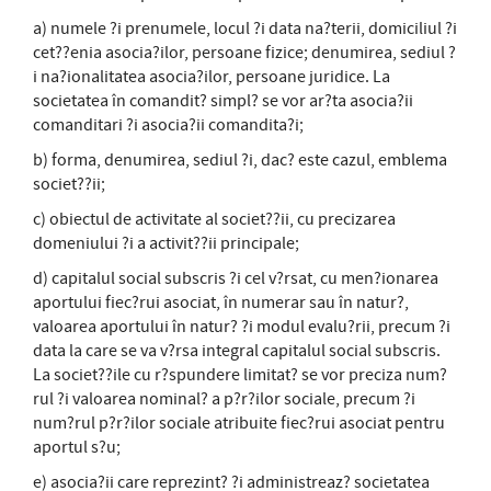
a) numele ?i prenumele, locul ?i data na?terii, domiciliul ?i
cet??enia asocia?ilor, persoane fizice; denumirea, sediul ?
i na?ionalitatea asocia?ilor, persoane juridice. La
societatea în comandit? simpl? se vor ar?ta asocia?ii
comanditari ?i asocia?ii comandita?i;
b) forma, denumirea, sediul ?i, dac? este cazul, emblema
societ??ii;
c) obiectul de activitate al societ??ii, cu precizarea
domeniului ?i a activit??ii principale;
d) capitalul social subscris ?i cel v?rsat, cu men?ionarea
aportului fiec?rui asociat, în numerar sau în natur?,
valoarea aportului în natur? ?i modul evalu?rii, precum ?i
data la care se va v?rsa integral capitalul social subscris.
La societ??ile cu r?spundere limitat? se vor preciza num?
rul ?i valoarea nominal? a p?r?ilor sociale, precum ?i
num?rul p?r?ilor sociale atribuite fiec?rui asociat pentru
aportul s?u;
e) asocia?ii care reprezint? ?i administreaz? societatea