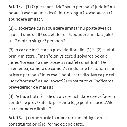
Art. 14.
– (1) O persoan? fizic? sau o persoan? juridic? nu
poate fi asociat unic decât într-o singur? societate cu r?
spundere limitat?.
(2) O societate cu r?spundere limitat? nu poate avea ca
asociat unic o alt? societate cu r?spundere limitat?, alc?
tuit? dintr-o singur? persoan?.
(3) În caz de înc?lcare a prevederilor alin. (1) ?i (2), statul,
prin Ministerul Finan?elor, va cere dizolvarea pe cale
judec?toreasc? a unei societ??i astfel constituit?. De
asemenea, camera de comer? ?i industrie teritorial? sau
oricare persoan? interesat? poate cere dizolvarea pe cale
judec?toreasc? a unei societ??i constituite cu înc?lcarea
prevederilor de mai sus.
(4) Pe baza hot?rârii de dizolvare, lichidarea se va face în
condi?iile prev?zute de prezenta lege pentru societ??ile
cu r?spundere limitat?.
Art. 15.
– (1) Aporturile în numerar sunt obligatorii la
constituirea oric?rei forme de societate.