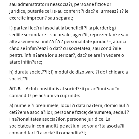
sau administratorii neasocia?i, persoane fizice ori
juridice, puterile ce li s-au conferit ?i dac? ei urmeaz? s? le
exercite împreun? sau separat;
f) partea fiec?rui asociat la beneficii ?i la pierderi; g)
sediile secundare – sucursale, agen?ii, reprezentan?e sau
alte asemenea unit??i f?r? personalitate juridic? -, atunci
când se înfiin?eaz? o dat? cu societatea, sau condi?iile
pentru înfiin?area lor ulterioar?, dac? se are în vedere o
atare înfiin?are;
h) durata societ??ii; i) modul de dizolvare ?i de lichidare a
societ??ii.
Art. 8.
– Actul constitutiv al societ??ii pe ac?iuni sau în
comandit? pe ac?iuni va cuprinde:
a) numele ?i prenumele, locul ?i data na?terii, domiciliul ?i
cet??enia asocia?ilor, persoane fizice; denumirea, sediul ?
i na?ionalitatea asocia?ilor, persoane juridice. La
societatea în comandit? pe ac?iuni se vor ar?ta asocia?ii
comanditari ?i asocia?ii comandita?i;