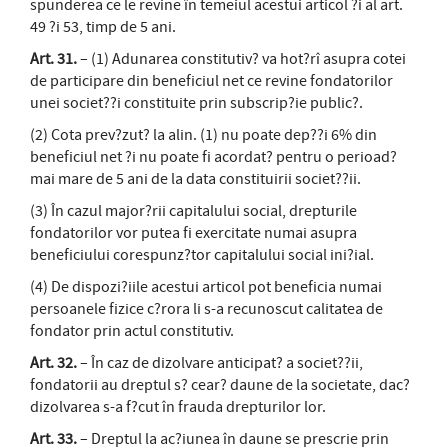
spunderea ce le revine în temeiul acestui articol ?i al art.
49 ?i 53, timp de 5 ani.
Art. 31.
– (1) Adunarea constitutiv? va hot?rî asupra cotei
de participare din beneficiul net ce revine fondatorilor
unei societ??i constituite prin subscrip?ie public?.
(2) Cota prev?zut? la alin. (1) nu poate dep??i 6% din
beneficiul net ?i nu poate fi acordat? pentru o perioad?
mai mare de 5 ani de la data constituirii societ??ii.
(3) În cazul major?rii capitalului social, drepturile
fondatorilor vor putea fi exercitate numai asupra
beneficiului corespunz?tor capitalului social ini?ial.
(4) De dispozi?iile acestui articol pot beneficia numai
persoanele fizice c?rora li s-a recunoscut calitatea de
fondator prin actul constitutiv.
Art. 32.
– În caz de dizolvare anticipat? a societ??ii,
fondatorii au dreptul s? cear? daune de la societate, dac?
dizolvarea s-a f?cut în frauda drepturilor lor.
Art. 33.
– Dreptul la ac?iunea în daune se prescrie prin