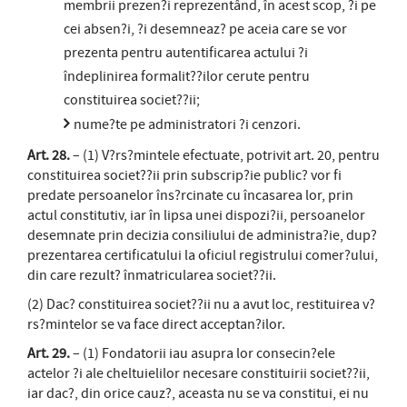
membrii prezen?i reprezentând, în acest scop, ?i pe
cei absen?i, ?i desemneaz? pe aceia care se vor
prezenta pentru autentificarea actului ?i
îndeplinirea formalit??ilor cerute pentru
constituirea societ??ii;
nume?te pe administratori ?i cenzori.
Art. 28.
– (1) V?rs?mintele efectuate, potrivit art. 20, pentru
constituirea societ??ii prin subscrip?ie public? vor fi
predate persoanelor îns?rcinate cu încasarea lor, prin
actul constitutiv, iar în lipsa unei dispozi?ii, persoanelor
desemnate prin decizia consiliului de administra?ie, dup?
prezentarea certificatului la oficiul registrului comer?ului,
din care rezult? înmatricularea societ??ii.
(2) Dac? constituirea societ??ii nu a avut loc, restituirea v?
rs?mintelor se va face direct acceptan?ilor.
Art. 29.
– (1) Fondatorii iau asupra lor consecin?ele
actelor ?i ale cheltuielilor necesare constituirii societ??ii,
iar dac?, din orice cauz?, aceasta nu se va constitui, ei nu