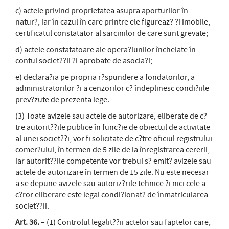
c) actele privind proprietatea asupra aporturilor în
natur?, iar în cazul în care printre ele figureaz? ?i imobile,
certificatul constatator al sarcinilor de care sunt grevate;
d) actele constatatoare ale opera?iunilor încheiate în
contul societ??ii ?i aprobate de asocia?i;
e) declara?ia pe propria r?spundere a fondatorilor, a
administratorilor ?i a cenzorilor c? îndeplinesc condi?iile
prev?zute de prezenta lege.
(3) Toate avizele sau actele de autorizare, eliberate de c?
tre autorit??ile publice în func?ie de obiectul de activitate
al unei societ??i, vor fi solicitate de c?tre oficiul registrului
comer?ului, în termen de 5 zile de la înregistrarea cererii,
iar autorit??ile competente vor trebui s? emit? avizele sau
actele de autorizare în termen de 15 zile. Nu este necesar
a se depune avizele sau autoriz?rile tehnice ?i nici cele a
c?ror eliberare este legal condi?ionat? de înmatricularea
societ??ii.
Art. 36.
– (1) Controlul legalit??ii actelor sau faptelor care,