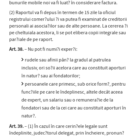
bunurile mobile noi va fi luat? în considerare factura.
(2) Raportul va fi depus în termen de 15 zile la oficiul
registrului comer?ului ?i va putea fi examinat de creditorii
personali ai asocia?ilor sau de alte persoane. La cererea ?i
pe cheltuiala acestora, li se pot elibera copii integrale sau
par?iale de pe raport.
Art. 38.
– Nu pot fi numi?i exper?i:
rudele sau afinii pân? la gradul al patrulea
inclusiv, ori so?ii acelora care au constituit aporturi
în natur? sau ai fondatorilor;
persoanele care primesc, sub orice form?, pentru
func?iile pe care le îndeplinesc, altele decât aceea
de expert, un salariu sau o remunera?ie de la
fondatori sau de la cei care au constituit aporturi în
natur?.
Art. 39.
– (1) În cazul în care cerin?ele legale sunt
îndeplinite, judec?torul delegat, prin încheiere, pronun?