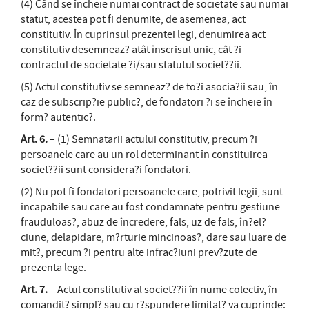
(4) Când se încheie numai contract de societate sau numai
statut, acestea pot fi denumite, de asemenea, act
constitutiv. În cuprinsul prezentei legi, denumirea act
constitutiv desemneaz? atât înscrisul unic, cât ?i
contractul de societate ?i/sau statutul societ??ii.
(5) Actul constitutiv se semneaz? de to?i asocia?ii sau, în
caz de subscrip?ie public?, de fondatori ?i se încheie în
form? autentic?.
Art. 6.
– (1) Semnatarii actului constitutiv, precum ?i
persoanele care au un rol determinant în constituirea
societ??ii sunt considera?i fondatori.
(2) Nu pot fi fondatori persoanele care, potrivit legii, sunt
incapabile sau care au fost condamnate pentru gestiune
frauduloas?, abuz de încredere, fals, uz de fals, în?el?
ciune, delapidare, m?rturie mincinoas?, dare sau luare de
mit?, precum ?i pentru alte infrac?iuni prev?zute de
prezenta lege.
Art. 7.
– Actul constitutiv al societ??ii în nume colectiv, în
comandit? simpl? sau cu r?spundere limitat? va cuprinde: