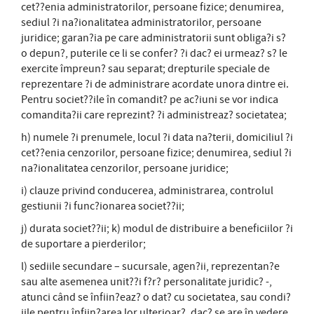
cet??enia administratorilor, persoane fizice; denumirea,
sediul ?i na?ionalitatea administratorilor, persoane
juridice; garan?ia pe care administratorii sunt obliga?i s?
o depun?, puterile ce li se confer? ?i dac? ei urmeaz? s? le
exercite împreun? sau separat; drepturile speciale de
reprezentare ?i de administrare acordate unora dintre ei.
Pentru societ??ile în comandit? pe ac?iuni se vor indica
comandita?ii care reprezint? ?i administreaz? societatea;
h) numele ?i prenumele, locul ?i data na?terii, domiciliul ?i
cet??enia cenzorilor, persoane fizice; denumirea, sediul ?i
na?ionalitatea cenzorilor, persoane juridice;
i) clauze privind conducerea, administrarea, controlul
gestiunii ?i func?ionarea societ??ii;
j) durata societ??ii; k) modul de distribuire a beneficiilor ?i
de suportare a pierderilor;
l) sediile secundare – sucursale, agen?ii, reprezentan?e
sau alte asemenea unit??i f?r? personalitate juridic? -,
atunci când se înfiin?eaz? o dat? cu societatea, sau condi?
iile pentru înfiin?area lor ulterioar?, dac? se are în vedere