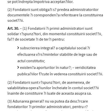
se pot îndrepta împotriva acceptan?ilor.
(2) Fondatorii sunt obliga?i s? predea administratorilor
documentele ?i coresponden?a referitoare la constituirea
societ??ii.
Art. 30.
– (1) Fondatorii ?i primii administratori sunt
solidar r?spunz?tori, din momentul constituirii societ??ii,
fa?? de societate ?i de ter?i pentru:
subscrierea integral? a capitalului social ?i
efectuarea v?rs?mintelor stabilite de lege sau de
actul constitutiv;
existen?a aporturilor în natur?; – veridicitatea
publica?iilor f?cute în vederea constituirii societ??ii.
(2) Fondatorii sunt r?spunz?tori, de asemenea, de
valabilitatea opera?iunilor încheiate în contul societ??ii
înainte de constituire ?i luate de aceasta asupra sa.
(3) Adunarea general? nu va putea da desc?rcare
fondatorilor ?i primilor administratori, pentru r?