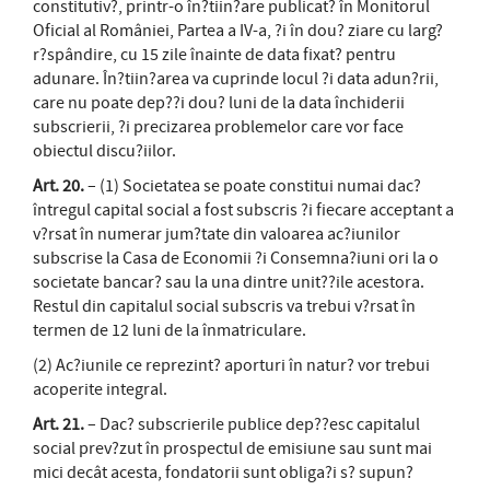
constitutiv?, printr-o în?tiin?are publicat? în Monitorul
Oficial al României, Partea a IV-a, ?i în dou? ziare cu larg?
r?spândire, cu 15 zile înainte de data fixat? pentru
adunare. În?tiin?area va cuprinde locul ?i data adun?rii,
care nu poate dep??i dou? luni de la data închiderii
subscrierii, ?i precizarea problemelor care vor face
obiectul discu?iilor.
Art. 20.
– (1) Societatea se poate constitui numai dac?
întregul capital social a fost subscris ?i fiecare acceptant a
v?rsat în numerar jum?tate din valoarea ac?iunilor
subscrise la Casa de Economii ?i Consemna?iuni ori la o
societate bancar? sau la una dintre unit??ile acestora.
Restul din capitalul social subscris va trebui v?rsat în
termen de 12 luni de la înmatriculare.
(2) Ac?iunile ce reprezint? aporturi în natur? vor trebui
acoperite integral.
Art. 21.
– Dac? subscrierile publice dep??esc capitalul
social prev?zut în prospectul de emisiune sau sunt mai
mici decât acesta, fondatorii sunt obliga?i s? supun?