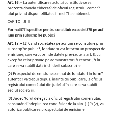
Art. 16.
– La autentificarea actului constitutiv se va
prezenta dovada eliberat? de oficiul registrului comer?
ului privind disponibilitatea firmei ?i a emblemei.
CAPITOLUL II
Formalit??i specifice pentru constituirea societ??ii pe ac?
iuni prin subscrip?ie public?
Art. 17.
– (1) Când societatea pe ac?iuni se constituie prin
subscrip?ie public?, fondatorii vor întocmi un prospect de
emisiune, care va cuprinde datele prev?zute la art. 8, cu
excep?ia celor privind pe administratori ?i cenzori, ?i în
care se va stabili data închiderii subscrip?iei.
(2) Prospectul de emisiune semnat de fondatori în form?
autentic? va trebui depus, înainte de publicare, la oficiul
registrului comer?ului din jude?ul în care se va stabili
sediul societ??ii.
(3) Judec?torul delegat la oficiul registrului comer?ului,
constatând îndeplinirea condi?iilor de la alin. (1) ?i (2), va
autoriza publicarea prospectului de emisiune.