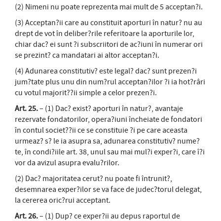
(2) Nimeni nu poate reprezenta mai mult de 5 acceptan?i.
(3) Acceptan?ii care au constituit aporturi în natur? nu au
drept de vot în deliber?rile referitoare la aporturile lor,
chiar dac? ei sunt ?i subscriitori de ac?iuni în numerar ori
se prezint? ca mandatari ai altor acceptan?i.
(4) Adunarea constitutiv? este legal? dac? sunt prezen?i
jum?tate plus unu din num?rul acceptan?ilor ?i ia hot?râri
cu votul majorit??ii simple a celor prezen?i.
Art. 25.
– (1) Dac? exist? aporturi în natur?, avantaje
rezervate fondatorilor, opera?iuni încheiate de fondatori
în contul societ??ii ce se constituie ?i pe care aceasta
urmeaz? s? le ia asupra sa, adunarea constitutiv? nume?
te, în condi?iile art. 38, unul sau mai mul?i exper?i, care î?i
vor da avizul asupra evalu?rilor.
(2) Dac? majoritatea cerut? nu poate fi întrunit?,
desemnarea exper?ilor se va face de judec?torul delegat,
la cererea oric?rui acceptant.
Art. 26.
– (1) Dup? ce exper?ii au depus raportul de