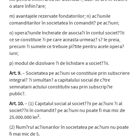
o atare înfiin?are;
m) avantajele rezervate fondatorilor; n) ac?iunile
comanditarilor în societatea în comandit? pe ac?iuni;
o) opera?iunile încheiate de asocia?i în contul societ??ii
ce se constituie ?i pe care aceasta urmeaz? s? le preia,
precum ?i sumele ce trebuie pl?tite pentru acele opera?
iuni;
p) modul de dizolvare ?i de lichidare a societ??ii.
Art. 9.
– Societatea pe ac?iuni se constituie prin subscriere
integral? ?i simultan? a capitalului social de c?tre
semnatarii actului constitutiv sau prin subscrip?ie
public?.
Art. 10.
– (1) Capitalul social al societ??ii pe ac?iuni ?i al
societ??ii în comandit? pe ac?iuni nu poate fi mai mic de
2
25.000.000 lei
.
(2) Num?rul ac?ionarilor în societatea pe ac?iuni nu poate
fi mai mic de 5.