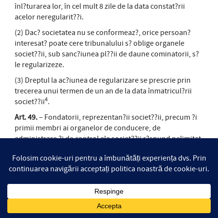
înl?turarea lor, în cel mult 8 zile de la data constat?rii
acelor neregularit??i.
(2) Dac? societatea nu se conformeaz?, orice persoan?
interesat? poate cere tribunalului s? oblige organele
societ??ii, sub sanc?iunea pl??ii de daune cominatorii, s?
le regularizeze.
(3) Dreptul la ac?iunea de regularizare se prescrie prin
trecerea unui termen de un an de la data înmatricul?rii
4
societ??ii
.
Art. 49.
– Fondatorii, reprezentan?ii societ??ii, precum ?i
primii membri ai organelor de conducere, de
administrare ?i de control ale societ??ii r?spund nelimitat
?i solidar pentru prejudiciul cauzat prin neregularit??ile la
care se refer? art. 46 – 48.
Art. 50.
– (1) Actele sau faptele, pentru care nu s-a efectuat
publicitatea prev?zut? de lege, nu pot fi opuse ter?ilor, în
afar? de cazul în care societatea face dovada c? ace?tia le
cuno?teau.