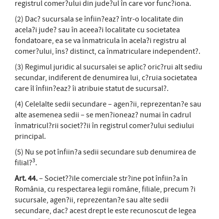
registrul comer?ului din jude?ul în care vor func?iona.
(2) Dac? sucursala se înfiin?eaz? într-o localitate din
acela?i jude? sau în aceea?i localitate cu societatea
fondatoare, ea se va înmatricula în acela?i registru al
comer?ului, îns? distinct, ca înmatriculare independent?.
(3) Regimul juridic al sucursalei se aplic? oric?rui alt sediu
secundar, indiferent de denumirea lui, c?ruia societatea
care îl înfiin?eaz? îi atribuie statut de sucursal?.
(4) Celelalte sedii secundare – agen?ii, reprezentan?e sau
alte asemenea sedii – se men?ioneaz? numai în cadrul
înmatricul?rii societ??ii în registrul comer?ului sediului
principal.
(5) Nu se pot înfiin?a sedii secundare sub denumirea de
3
filial?
.
Art. 44.
– Societ??ile comerciale str?ine pot înfiin?a în
România, cu respectarea legii române, filiale, precum ?i
sucursale, agen?ii, reprezentan?e sau alte sedii
secundare, dac? acest drept le este recunoscut de legea