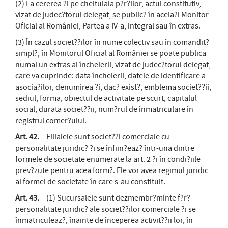
(2) La cererea ?i pe cheltuiala p?r?ilor, actul constitutiv,
vizat de judec?torul delegat, se public? în acela?i Monitor
Oficial al României, Partea a IV-a, integral sau în extras.
(3) În cazul societ??ilor în nume colectiv sau în comandit?
simpl?, în Monitorul Oficial al României se poate publica
numai un extras al încheierii, vizat de judec?torul delegat,
care va cuprinde: data încheierii, datele de identificare a
asocia?ilor, denumirea ?i, dac? exist?, emblema societ??ii,
sediul, forma, obiectul de activitate pe scurt, capitalul
social, durata societ??ii, num?rul de înmatriculare în
registrul comer?ului.
Art. 42.
– Filialele sunt societ??i comerciale cu
personalitate juridic? ?i se înfiin?eaz? într-una dintre
formele de societate enumerate la art. 2 ?i în condi?iile
prev?zute pentru acea form?. Ele vor avea regimul juridic
al formei de societate în care s-au constituit.
Art. 43.
– (1) Sucursalele sunt dezmembr?minte f?r?
personalitate juridic? ale societ??ilor comerciale ?i se
înmatriculeaz?, înainte de începerea activit??ii lor, în