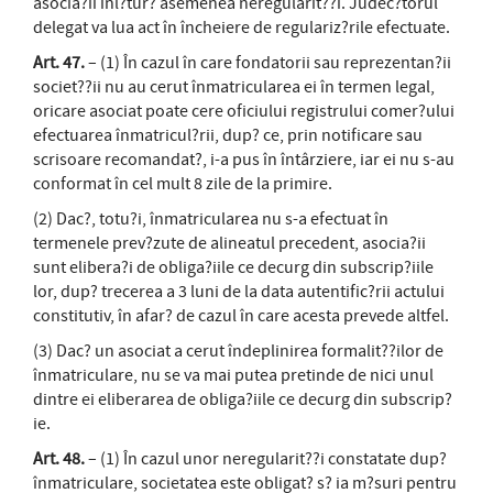
asocia?ii înl?tur? asemenea neregularit??i. Judec?torul
delegat va lua act în încheiere de regulariz?rile efectuate.
Art. 47.
– (1) În cazul în care fondatorii sau reprezentan?ii
societ??ii nu au cerut înmatricularea ei în termen legal,
oricare asociat poate cere oficiului registrului comer?ului
efectuarea înmatricul?rii, dup? ce, prin notificare sau
scrisoare recomandat?, i-a pus în întârziere, iar ei nu s-au
conformat în cel mult 8 zile de la primire.
(2) Dac?, totu?i, înmatricularea nu s-a efectuat în
termenele prev?zute de alineatul precedent, asocia?ii
sunt elibera?i de obliga?iile ce decurg din subscrip?iile
lor, dup? trecerea a 3 luni de la data autentific?rii actului
constitutiv, în afar? de cazul în care acesta prevede altfel.
(3) Dac? un asociat a cerut îndeplinirea formalit??ilor de
înmatriculare, nu se va mai putea pretinde de nici unul
dintre ei eliberarea de obliga?iile ce decurg din subscrip?
ie.
Art. 48.
– (1) În cazul unor neregularit??i constatate dup?
înmatriculare, societatea este obligat? s? ia m?suri pentru