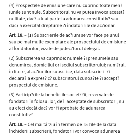
(4) Prospectele de emisiune care nu cuprind toate men?
iunile sunt nule. Subscriitorul nu va putea invoca aceast?
nulitate, dac? a luat parte la adunarea constitutiv? sau
dac? a exercitat drepturile ?i îndatoririle de ac?ionar.
Art. 18.
– (1) Subscrierile de ac?iuni se vor face pe unul
sau pe mai multe exemplare ale prospectului de emisiune
al fondatorilor, vizate de judec?torul delegat.
(2) Subscrierea va cuprinde: numele ?i prenumele sau
denumirea, domiciliul ori sediul subscriitorului; num?rul,
în litere, al ac?iunilor subscrise; data subscrierii ?i
declara?ia expres? c? subscriitorul cunoa?te ?i accept?
prospectul de emisiune.
(3) Particip?rile la beneficiile societ??ii, rezervate de
fondatori în folosul lor, de?i acceptate de subscriitori, nu
au efect decât dac? vor fi aprobate de adunarea
constitutiv?.
Art. 19.
– Cel mai târziu în termen de 15 zile de la data
închiderii subscrierii, fondatorii vor convoca adunarea