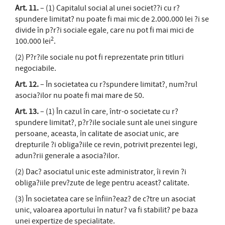
Art. 11.
– (1) Capitalul social al unei societ??i cu r?
spundere limitat? nu poate fi mai mic de 2.000.000 lei ?i se
divide în p?r?i sociale egale, care nu pot fi mai mici de
2
100.000 lei
.
(2) P?r?ile sociale nu pot fi reprezentate prin titluri
negociabile.
Art. 12.
– În societatea cu r?spundere limitat?, num?rul
asocia?ilor nu poate fi mai mare de 50.
Art. 13.
– (1) În cazul în care, într-o societate cu r?
spundere limitat?, p?r?ile sociale sunt ale unei singure
persoane, aceasta, în calitate de asociat unic, are
drepturile ?i obliga?iile ce revin, potrivit prezentei legi,
adun?rii generale a asocia?ilor.
(2) Dac? asociatul unic este administrator, îi revin ?i
obliga?iile prev?zute de lege pentru aceast? calitate.
(3) În societatea care se înfiin?eaz? de c?tre un asociat
unic, valoarea aportului în natur? va fi stabilit? pe baza
unei expertize de specialitate.