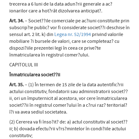
trecerea a 6 luni de la data adun?rii generale a ac?
ionarilor care a hot?rât dizolvarea anticipat?.
Art. 34.
– Societ??ile comerciale pe ac?iuni constituite prin
subscrip?ie public? vor fi considerate societ??i deschise în
sensul art. 2 lit. k) din
Legea nr. 52/1994
privind valorile
mobiliare ?i bursele de valori, care se completeaz? cu
dispozi?iile prezentei legi în ceea ce prive?te
înmatricularea în registrul comer?ului.
CAPITOLUL III
Înmatricularea societ??ii
Art. 35.
– (1) În termen de 15 zile de la data autentific?rii
actului constitutiv, fondatorii sau administratorii societ??
ii, ori un împuternicit al acestora, vor cere înmatricularea
societ??ii în registrul comer?ului în a c?rui raz? teritorial?
î?i va avea sediul societatea.
(2) Cererea va fi înso?it? de: a) actul constitutiv al societ??
ii; b) dovada efectu?rii v?rs?mintelor în condi?iile actului
constitutiv;