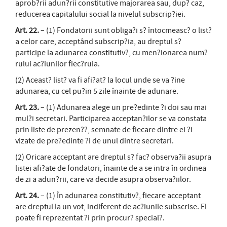
aprob?rii adun?rii constitutive majorarea sau, dup? caz,
reducerea capitalului social la nivelul subscrip?iei.
Art. 22.
– (1) Fondatorii sunt obliga?i s? întocmeasc? o list?
a celor care, acceptând subscrip?ia, au dreptul s?
participe la adunarea constitutiv?, cu men?ionarea num?
rului ac?iunilor fiec?ruia.
(2) Aceast? list? va fi afi?at? la locul unde se va ?ine
adunarea, cu cel pu?in 5 zile înainte de adunare.
Art. 23.
– (1) Adunarea alege un pre?edinte ?i doi sau mai
mul?i secretari. Participarea acceptan?ilor se va constata
prin liste de prezen??, semnate de fiecare dintre ei ?i
vizate de pre?edinte ?i de unul dintre secretari.
(2) Oricare acceptant are dreptul s? fac? observa?ii asupra
listei afi?ate de fondatori, înainte de a se intra în ordinea
de zi a adun?rii, care va decide asupra observa?iilor.
Art. 24.
– (1) În adunarea constitutiv?, fiecare acceptant
are dreptul la un vot, indiferent de ac?iunile subscrise. El
poate fi reprezentat ?i prin procur? special?.