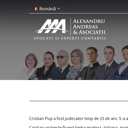
Română
Cristian Pup a fost judecator timp de 25 de ani. S-a 
Cristian vorbeste fluent limba engleza, italiana, mag