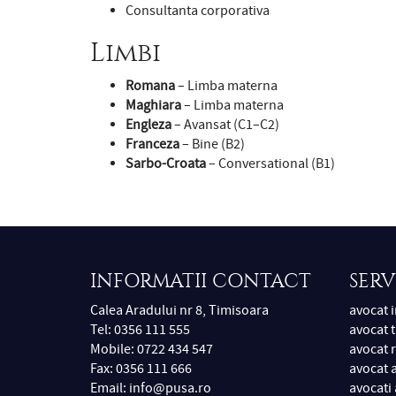
Consultanta corporativa
Limbi
Romana
– Limba materna
Maghiara
– Limba materna
Engleza
– Avansat (C1–C2)
Franceza
– Bine (B2)
Sarbo-Croata
– Conversational (B1)
INFORMATII CONTACT
SERV
Calea Aradului nr 8, Timisoara
avocat 
Tel: 0356 111 555
avocat t
Mobile: 0722 434 547
avocat 
Fax: 0356 111 666
avocat a
Email:
info@pusa.ro
avocati