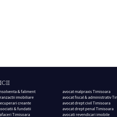
ICII
insolventa & faliment
avocat malpraxis Timisoara
ranzactii imobiliare
avocat fiscal & administrativ T
recuperari creante
avocat drept civil Timisoara
sociatii & fundatii
avocat drept penal Timisoara
 afaceri Timisoara
avocati revendicari imobile