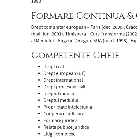
1993
Formare Continua & 
Drept comunitar european – Paris (dec. 2000), Crac
(mai–iun. 2001), Timisoara – Curs Transforma (2002–2
al Mediului – Eugene, Oregon, SUA (mart. 1998) · E
Competente Cheie
Drept civil
Drept european (UE)
Drept international
Drept procesual civil
Dreptul muncii
Dreptul mediului
Proprietate intelectuala
Cooperare judiciara
Formare juridica
Relatii publice juridice
Litigii complexe