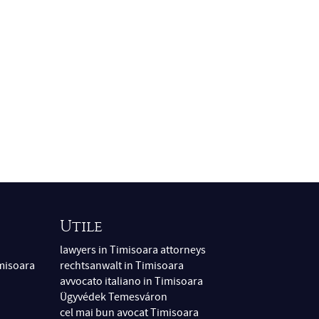
Utile
lawyers in Timisoara attorneys
imisoara
rechtsanwalt in Timisoara
avvocato italiano in Timisoara
Ügyvédek Temesváron
cel mai bun avocat Timisoara