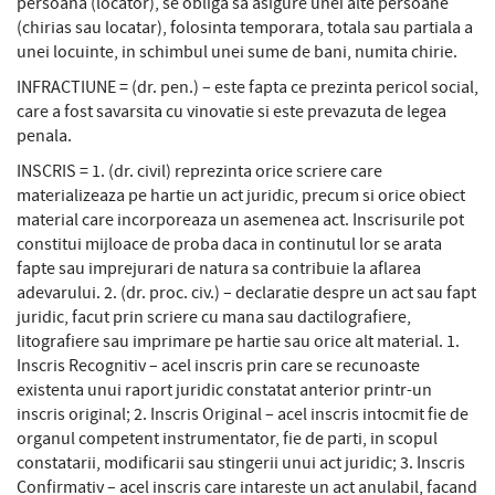
persoana (locator), se obliga sa asigure unei alte persoane
(chirias sau locatar), folosinta temporara, totala sau partiala a
unei locuinte, in schimbul unei sume de bani, numita chirie.
INFRACTIUNE = (dr. pen.) – este fapta ce prezinta pericol social,
care a fost savarsita cu vinovatie si este prevazuta de legea
penala.
INSCRIS = 1. (dr. civil) reprezinta orice scriere care
materializeaza pe hartie un act juridic, precum si orice obiect
material care incorporeaza un asemenea act. Inscrisurile pot
constitui mijloace de proba daca in continutul lor se arata
fapte sau imprejurari de natura sa contribuie la aflarea
adevarului. 2. (dr. proc. civ.) – declaratie despre un act sau fapt
juridic, facut prin scriere cu mana sau dactilografiere,
litografiere sau imprimare pe hartie sau orice alt material. 1.
Inscris Recognitiv – acel inscris prin care se recunoaste
existenta unui raport juridic constatat anterior printr-un
inscris original; 2. Inscris Original – acel inscris intocmit fie de
organul competent instrumentator, fie de parti, in scopul
constatarii, modificarii sau stingerii unui act juridic; 3. Inscris
Confirmativ – acel inscris care intareste un act anulabil, facand