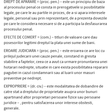
DREPT DE APARARE = (proc. pen.) – este un principiu de baza
al procesului penal ce consta in prerogativele si posibilitatile
legale, pe care le au partile in proces, de a-si apara interesele
legale, personal sau prin reprezentant, de a prezenta dovezile
pe care le considera necesare si de a participa la desfasurarea
procesului penal.
EFECTE DE COMERT = (com.) – titluri de valoare care dau
posesorilor legitimi dreptul la plata unei sume de bani.
EROARE JUDICIARA = (proc. pen.) – este eroarea ce are loc cu
prilejul judecarii unei cauze penale, constand in gresita
stabilire a faptelor, ceea ce a avut ca urmare pronuntarea unei
hotarari nedrepte, situatie in care exista posibilitatea repararii
pagubei in cazul condamnarii sau al luarii unor masuri
preventive pe nedrept.
EXPROPRIERE = (dr. civ.) – este modalitatea de dobandire de
catre stat a dreptului de proprietate asupra unor bunuri
apartinand altor proprietari persoane fizice sau persoane
juridice – , pentru satisfacerea unor interese obstesti,
generale.