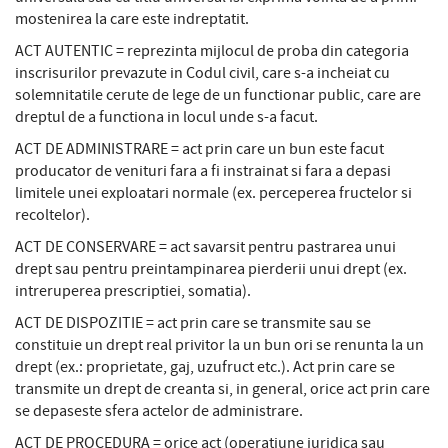
mostenirea la care este indreptatit.
ACT AUTENTIC = reprezinta mijlocul de proba din categoria
inscrisurilor prevazute in Codul civil, care s-a incheiat cu
solemnitatile cerute de lege de un functionar public, care are
dreptul de a functiona in locul unde s-a facut.
ACT DE ADMINISTRARE = act prin care un bun este facut
producator de venituri fara a fi instrainat si fara a depasi
limitele unei exploatari normale (ex. perceperea fructelor si
recoltelor).
ACT DE CONSERVARE = act savarsit pentru pastrarea unui
drept sau pentru preintampinarea pierderii unui drept (ex.
intreruperea prescriptiei, somatia).
ACT DE DISPOZITIE = act prin care se transmite sau se
constituie un drept real privitor la un bun ori se renunta la un
drept (ex.: proprietate, gaj, uzufruct etc.). Act prin care se
transmite un drept de creanta si, in general, orice act prin care
se depaseste sfera actelor de administrare.
ACT DE PROCEDURA = orice act (operatiune juridica sau