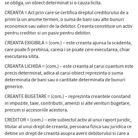
se obliga, un obiect determinat si o cauza licita.
CREANTA = Act prin care se certifica dreptul creditorului de a
primi la un anume termen, o suma de bani sau alte bunuri
economice sau valori de la debitor. Creanta constituie un activ
pentru creditor si un pasiv pentru debitor.
CREANTA EXIGIBILA = (com.) – este creanta ajunsa la scadenta,
care poate fi pretinsa, careia i se poate cere executarea, chiar
executarea silita.
CREANTA LICHIDA = (com.) – este creanta al carui cuantum este
precis determinat, adica al carui obiect reprezinta o suma
determinata de bani sau o cantitate determinata de bunuri
generice.
CREANTE BUGETARE = (com.) – reprezinta creantele constand
in impozite, taxe, contributii, amenzi si alte venituri bugetare,
precum si accesoriile acestora.
CREDITOR = (com.) – este subiectul activ al unui raport juridic,
titular al unui drept de creanta, persoana fizica sau juridica ce
detine un drept de creanta asupra averii debitorului si care a