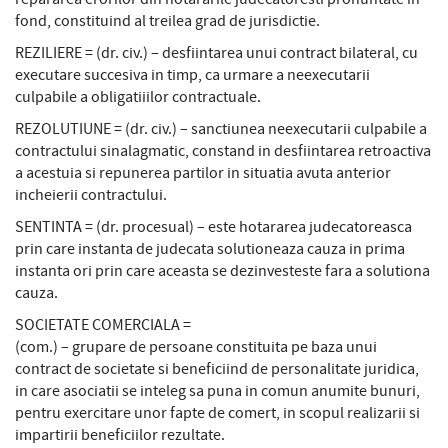
fond, constituind al treilea grad de jurisdictie.
REZILIERE = (dr. civ.) – desfiintarea unui contract bilateral, cu
executare succesiva in timp, ca urmare a neexecutarii
culpabile a obligatiiilor contractuale.
REZOLUTIUNE = (dr. civ.) – sanctiunea neexecutarii culpabile a
contractului sinalagmatic, constand in desfiintarea retroactiva
a acestuia si repunerea partilor in situatia avuta anterior
incheierii contractului.
SENTINTA = (dr. procesual) – este hotararea judecatoreasca
prin care instanta de judecata solutioneaza cauza in prima
instanta ori prin care aceasta se dezinvesteste fara a solutiona
cauza.
SOCIETATE COMERCIALA =
(com.) – grupare de persoane constituita pe baza unui
contract de societate si beneficiind de personalitate juridica,
in care asociatii se inteleg sa puna in comun anumite bunuri,
pentru exercitare unor fapte de comert, in scopul realizarii si
impartirii beneficiilor rezultate.