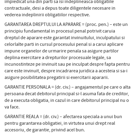
impiedicat una din parti sa isi indeplineasca obligatiile
contractuale, desi a depus toate diligentele necesare in
vederea indeplinirii obligatiilor respective.
GARANTAREA DREPTULUI LA APARARE = (proc. pen.) – este un
principiu fundamental in procesul penal potrivit caruia
dreptul de aparare este garantat invinuitului, inculpatului si
celorlalte parti in cursul procesului penal si a carui aplicare
impune organelor de urmarire penala sa asigure partilor
deplina exercitare a drepturilor procesuale legale, sa
incunostinteze pe invinuit sau pe inculpat despre fapta pentru
care este invinuit, despre incadrarea juridica a acesteia si sa-i
asigure posibilitatea pregatirii si exercitarii apararii.
GARANTIE PERSONALA = (dr. civ.) – angajamentul pe care o alta
persoana decat debitorul principal si-l asuma fata de creditor,
de a executa obligatia, in cazul in care debitorul principal nu o
va face.
GARANTIE REALA = (dr. civ.) – afectarea speciala a unui bun
pentru garantarea obligatiei, in virtutea unui drept real
accesoriu, de garantie, privind acel bun.