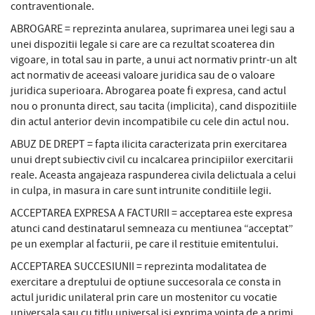
contraventionale.
ABROGARE = reprezinta anularea, suprimarea unei legi sau a
unei dispozitii legale si care are ca rezultat scoaterea din
vigoare, in total sau in parte, a unui act normativ printr-un alt
act normativ de aceeasi valoare juridica sau de o valoare
juridica superioara. Abrogarea poate fi expresa, cand actul
nou o pronunta direct, sau tacita (implicita), cand dispozitiile
din actul anterior devin incompatibile cu cele din actul nou.
ABUZ DE DREPT = fapta ilicita caracterizata prin exercitarea
unui drept subiectiv civil cu incalcarea principiilor exercitarii
reale. Aceasta angajeaza raspunderea civila delictuala a celui
in culpa, in masura in care sunt intrunite conditiile legii.
ACCEPTAREA EXPRESA A FACTURII = acceptarea este expresa
atunci cand destinatarul semneaza cu mentiunea “acceptat”
pe un exemplar al facturii, pe care il restituie emitentului.
ACCEPTAREA SUCCESIUNII = reprezinta modalitatea de
exercitare a dreptului de optiune succesorala ce consta in
actul juridic unilateral prin care un mostenitor cu vocatie
universala sau cu titlu universal isi exprima vointa de a primi