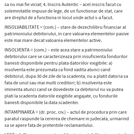
sa nu mai fie viciat; 4. Inscris Autentic – acel inscris facut cu
solemnitatile impuse de lege, de un functionar de stat, care
are dreptul de a functiona in locul unde actul s-a facut.
INSOLVABILITATE = (com.) – stare de dezechilibru financiar al
patrimoniului debitorului, in care valoarea elementelor pasive
este mai mare decat valoarea elementelor active.
INSOLVENTA = (com.) – este acea stare a patrimoniului
debitorului care se caracterizeaza prin insuficienta fondurilor
banesti disponibile pentru plata datoriilor exigibile: a)
insolventa este prezumata ca fiind vadita atunci cand
debitorul, dupa 30 de zile de la scadenta, nu a platit datoria sa
fata de unul sau mai multi creditori; b) insolventa este
iminenta atunci cand se dovedeste ca debitorul nu va putea
plati la scadenta datoriile exigibile angajate, cu fondurile
banesti disponibile la data scadentei.
INTAMPINAREA = (dr. proc. civ.) – actul de procedura prin care
paratul raspunde la cererea de chemare in judecata, urmarind
sa se apere fata de pretentiile reclamantului.