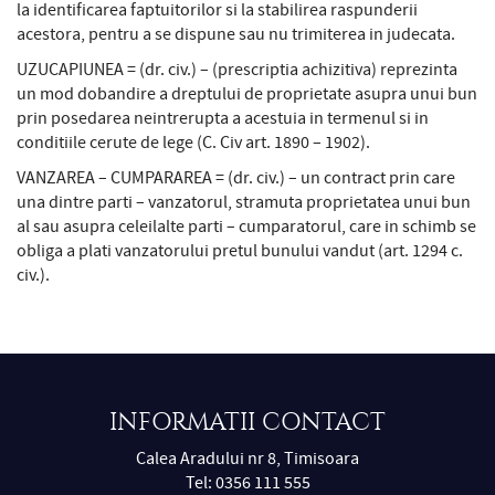
la identificarea faptuitorilor si la stabilirea raspunderii
acestora, pentru a se dispune sau nu trimiterea in judecata.
UZUCAPIUNEA = (dr. civ.) – (prescriptia achizitiva) reprezinta
un mod dobandire a dreptului de proprietate asupra unui bun
prin posedarea neintrerupta a acestuia in termenul si in
conditiile cerute de lege (C. Civ art. 1890 – 1902).
VANZAREA – CUMPARAREA = (dr. civ.) – un contract prin care
una dintre parti – vanzatorul, stramuta proprietatea unui bun
al sau asupra celeilalte parti – cumparatorul, care in schimb se
obliga a plati vanzatorului pretul bunului vandut (art. 1294 c.
civ.).
INFORMATII CONTACT
Calea Aradului nr 8, Timisoara
Tel: 0356 111 555