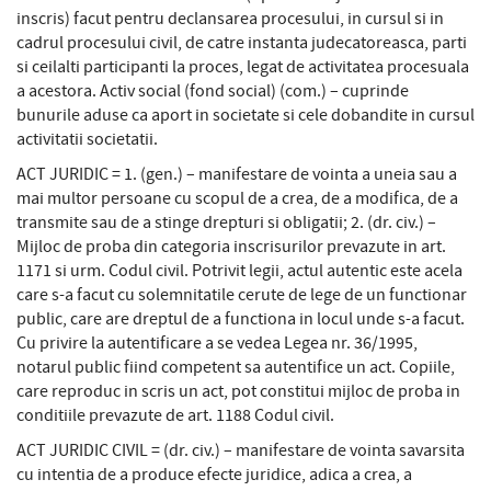
inscris) facut pentru declansarea procesului, in cursul si in
cadrul procesului civil, de catre instanta judecatoreasca, parti
si ceilalti participanti la proces, legat de activitatea procesuala
a acestora. Activ social (fond social) (com.) – cuprinde
bunurile aduse ca aport in societate si cele dobandite in cursul
activitatii societatii.
ACT JURIDIC = 1. (gen.) – manifestare de vointa a uneia sau a
mai multor persoane cu scopul de a crea, de a modifica, de a
transmite sau de a stinge drepturi si obligatii; 2. (dr. civ.) –
Mijloc de proba din categoria inscrisurilor prevazute in art.
1171 si urm. Codul civil. Potrivit legii, actul autentic este acela
care s-a facut cu solemnitatile cerute de lege de un functionar
public, care are dreptul de a functiona in locul unde s-a facut.
Cu privire la autentificare a se vedea Legea nr. 36/1995,
notarul public fiind competent sa autentifice un act. Copiile,
care reproduc in scris un act, pot constitui mijloc de proba in
conditiile prevazute de art. 1188 Codul civil.
ACT JURIDIC CIVIL = (dr. civ.) – manifestare de vointa savarsita
cu intentia de a produce efecte juridice, adica a crea, a