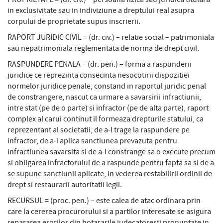
in exclusivitate sau in indiviziune a dreptului real asupra
corpului de proprietate supus inscrierii.
RAPORT JURIDIC CIVIL = (dr. civ.) – relatie social – patrimoniala
sau nepatrimoniala reglementata de norma de drept civil.
RASPUNDERE PENALA = (dr. pen.) – forma a raspunderii
juridice ce reprezinta consecinta nesocotirii dispozitiei
normelor juridice penale, constand in raportul juridic penal
de constrangere, nascut ca urmare a savarsirii infractiunii,
intre stat (pe de o parte) si infractor (pe de alta parte), raport
complex al carui continut il formeaza drepturile statului, ca
reprezentant al societatii, de a-l trage la raspundere pe
infractor, de a-i aplica sanctiunea prevazuta pentru
infractiunea savarsita si de a-l constrange sa o execute precum
si obligarea infractorului de a raspunde pentru fapta sa si de a
se supune sanctiunii aplicate, in vederea restabilirii ordinii de
drept si restaurarii autoritatii legii.
RECURSUL = (proc. pen.) – este calea de atac ordinara prin
care la cererea procurorului si a partilor interesate se asigura
repararea erorilor din hotararile judecatoresti pronuntate in