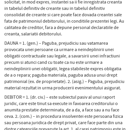
solicitat, in mod expres, instantei sa ii fie inregistrata creanta
in tabelul definitiv de creante sau in tabelul definitiv
consolidat de creante si care poate face dovada creantei sale
fata de patrimoniul debitorului, in conditiile prezentei legi. Au
calitatea de creditor, fara a depune personal declaratiile de
creanta, salariatii debitorului.
DAUNA = 1. (gen.) – Paguba, prejudiciu sau vatamarea
provocata unei persoane ca urmare a neindeplinirii unei
obligatii contractuale sau legale, a savarsirii unei infractiuni
precum si atunci cand cu toate ca nu este urmare a
neindeplinirii unei obligatii, legea stabileste expres obligatia
de a o repara; paguba materiala, paguba adusa unui drept
patrimonial (ex. de proprietate). 2. (asig.) – Paguba, prejudiciu
material rezultat in urma producerii evenimentului asigurat.
DEBITOR = 1. (dr. civ.) – este subiectul pasiv al unui raport
juridic, care este tinut sa execute in favoarea creditorului o
anumita prestatie determinata, de a da, a face sau a nu face
ceva. 2. (com.) – in procedura insolventei este persoana fizica
sau persoana juridica de drept privat, care face parte din una
dintre categoriile prevazute la art. 1, al carei patrimoniu este in