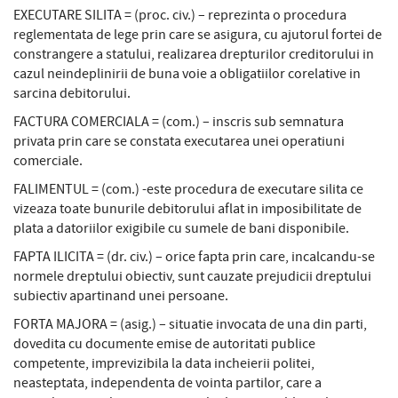
EXECUTARE SILITA = (proc. civ.) – reprezinta o procedura
reglementata de lege prin care se asigura, cu ajutorul fortei de
constrangere a statului, realizarea drepturilor creditorului in
cazul neindeplinirii de buna voie a obligatiilor corelative in
sarcina debitorului.
FACTURA COMERCIALA = (com.) – inscris sub semnatura
privata prin care se constata executarea unei operatiuni
comerciale.
FALIMENTUL = (com.) -este procedura de executare silita ce
vizeaza toate bunurile debitorului aflat in imposibilitate de
plata a datoriilor exigibile cu sumele de bani disponibile.
FAPTA ILICITA = (dr. civ.) – orice fapta prin care, incalcandu-se
normele dreptului obiectiv, sunt cauzate prejudicii dreptului
subiectiv apartinand unei persoane.
FORTA MAJORA = (asig.) – situatie invocata de una din parti,
dovedita cu documente emise de autoritati publice
competente, imprevizibila la data incheierii politei,
neasteptata, independenta de vointa partilor, care a