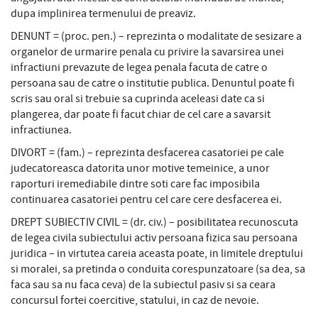
dupa implinirea termenului de preaviz.
DENUNT = (proc. pen.) – reprezinta o modalitate de sesizare a
organelor de urmarire penala cu privire la savarsirea unei
infractiuni prevazute de legea penala facuta de catre o
persoana sau de catre o institutie publica. Denuntul poate fi
scris sau oral si trebuie sa cuprinda aceleasi date ca si
plangerea, dar poate fi facut chiar de cel care a savarsit
infractiunea.
DIVORT = (fam.) – reprezinta desfacerea casatoriei pe cale
judecatoreasca datorita unor motive temeinice, a unor
raporturi iremediabile dintre soti care fac imposibila
continuarea casatoriei pentru cel care cere desfacerea ei.
DREPT SUBIECTIV CIVIL = (dr. civ.) – posibilitatea recunoscuta
de legea civila subiectului activ persoana fizica sau persoana
juridica – in virtutea careia aceasta poate, in limitele dreptului
si moralei, sa pretinda o conduita corespunzatoare (sa dea, sa
faca sau sa nu faca ceva) de la subiectul pasiv si sa ceara
concursul fortei coercitive, statului, in caz de nevoie.