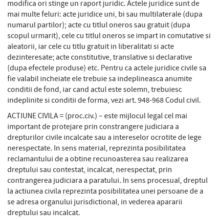
modifica ori stinge un raport juridic. Actele juridice sunt de
mai multe feluri: acte juridice uni, bi sau multilaterale (dupa
numarul partilor); acte cu titlul oneros sau gratuit (dupa
scopul urmarit), cele cu titlul oneros se impart in comutative si
aleatorii, iar cele cu titlu gratuit in liberalitati si acte
dezinteresate; acte constitutive, translative si declarative
(dupa efectele produse) etc. Pentru ca actele juridice civile sa
fie valabil incheiate ele trebuie sa indeplineasca anumite
conditii de fond, iar cand actul este solemn, trebuiesc
indeplinite si conditii de forma, vezi art. 948-968 Codul civil.
ACTIUNE CIVILA = (proc.civ.) – este mijlocul legal cel mai
important de protejare prin constrangere judiciara a
drepturilor civile incalcate sau a intereselor ocrotite de lege
nerespectate. In sens material, reprezinta posibilitatea
reclamantului de a obtine recunoasterea sau realizarea
dreptului sau contestat, incalcat, nerespectat, prin
contrangerea judiciara a paratului. In sens procesual, dreptul
la actiunea civila reprezinta posibilitatea unei persoane de a
se adresa organului jurisdictional, in vederea apararii
dreptului sau incalcat.