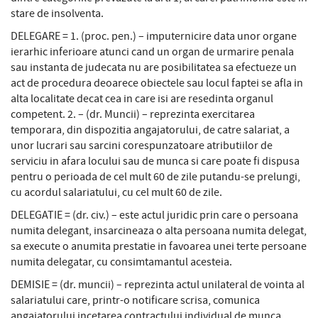
stare de insolventa.
DELEGARE = 1. (proc. pen.) – imputernicire data unor organe
ierarhic inferioare atunci cand un organ de urmarire penala
sau instanta de judecata nu are posibilitatea sa efectueze un
act de procedura deoarece obiectele sau locul faptei se afla in
alta localitate decat cea in care isi are resedinta organul
competent. 2. – (dr. Muncii) – reprezinta exercitarea
temporara, din dispozitia angajatorului, de catre salariat, a
unor lucrari sau sarcini corespunzatoare atributiilor de
serviciu in afara locului sau de munca si care poate fi dispusa
pentru o perioada de cel mult 60 de zile putandu-se prelungi,
cu acordul salariatului, cu cel mult 60 de zile.
DELEGATIE = (dr. civ.) – este actul juridic prin care o persoana
numita delegant, insarcineaza o alta persoana numita delegat,
sa execute o anumita prestatie in favoarea unei terte persoane
numita delegatar, cu consimtamantul acesteia.
DEMISIE = (dr. muncii) – reprezinta actul unilateral de vointa al
salariatului care, printr-o notificare scrisa, comunica
angajatorului incetarea contractului individual de munca,