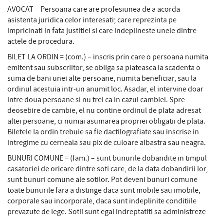
AVOCAT = Persoana care are profesiunea de a acorda
asistenta juridica celor interesati; care reprezinta pe
impricinati in fata justitiei si care indeplineste unele dintre
actele de procedura.
BILET LA ORDIN = (com.) – inscris prin care o persoana numita
emitent sau subscriitor, se obliga sa plateasca la scadenta o
suma de bani unei alte persoane, numita beneficiar, sau la
ordinul acestuia intr-un anumit loc. Asadar, el intervine doar
intre doua persoane si nu trei ca in cazul cambiei. Spre
deosebire de cambie, el nu contine ordinul de plata adresat
altei persoane, ci numai asumarea propriei obligatii de plata.
Biletele la ordin trebuie sa fie dactilografiate sau inscrise in
intregime cu cerneala sau pix de culoare albastra sau neagra.
BUNURI COMUNE = (fam.) – sunt bunurile dobandite in timpul
casatoriei de oricare dintre soti care, de la data dobandirii lor,
sunt bunuri comune ale sotilor. Pot deveni bunuri comune
toate bunurile fara a distinge daca sunt mobile sau imobile,
corporale sau incorporale, daca sunt indeplinite conditiile
prevazute de lege. Sotii sunt egal indreptatiti sa administreze