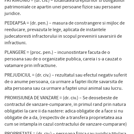
PATRIMONIU = (dr. civ.) – totalitatea drepturilor si obligatiilor
patrimoniale ce apartin unei persoane fizice sau persoane
juridice.
PEDEAPSA = (dr. pen.) – masura de constrangere si mijloc de
reeducare, prevazuta le lege, aplicata de instantele
judecatoresti infractorului in scopul prevenirii savarsirii de
infractiuni.
PLANGERE = (proc. pen.) – incunostintare facuta de o
persoana sau de o organizatie publica, careia i s-a cauzat o
vatamare prin infractiune.
PREJUDICIUL = (dr. civ.) – rezultatul sau efectul negativ suferit
de o anume persoana, ca urmare a faptei ilicite savarsita de
alta persoana sau ca urmare a faptei unui animal sau lucru.
PROMISIUNEA DE VANZARE = (dr. civ.) – Se deosebeste de
contractul de vanzare-cumparare, in primul rand prin natura
obligatiei la care ii da nastere: adica obligatie de a face si nu
obligatie de a da, (respectiv de a transfera proprietatea asa
cum se intampla in cazul contractului de vanzare-cumparare)
PROPRIETATE = (dr. civ.) – persoana fizica sau juridica titulara