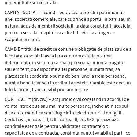
nedemnitate succesorala.
CAPITAL SOCIAL = (com.) – este acea parte din patrimoniul
unei societati comerciale, care cuprinde aportul in bani sau in
natura, adus de membrii societatii la data constituirii acesteia,
pentru a servi la infaptuirea activitatii ei si la atingerea
scopului urmarit.
CAMBIE = titlu de credit ce contine o obligatie de plata sau de a
face fara sa se plateasca fara contraprestatie o suma
determinata, in virtutea careia o persoana, numita tragator
sau emitent, da dispozitie altei persoane, numita tras, sa
plateasca la scadenta o suma de bani unei a treia persoane,
numita beneficiar sau la ordinul acesteia. Cambia este deci un
titlu la ordin, transmisibil prin andorsare
CONTRACT = (dr. civ.) – act juridic civil constand in acordul de
vointa intre doua sau mai multe persoane, incheiat in scopul
de a crea, modifica sau stinge intre ele drepturi si obligatii.
Codul civil, in cap. I, II, t. III, cartea III, art. 948, precizeaza
conditiile esentiale pentru validitatea contractelor:
capacitatea de a contracta, consimtamantul valabil al partii ce