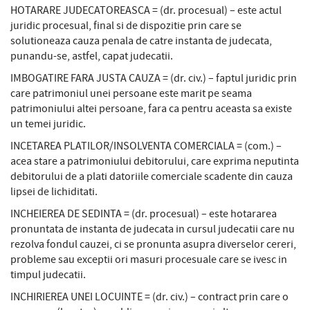
HOTARARE JUDECATOREASCA = (dr. procesual) – este actul
juridic procesual, final si de dispozitie prin care se
solutioneaza cauza penala de catre instanta de judecata,
punandu-se, astfel, capat judecatii.
IMBOGATIRE FARA JUSTA CAUZA = (dr. civ.) – faptul juridic prin
care patrimoniul unei persoane este marit pe seama
patrimoniului altei persoane, fara ca pentru aceasta sa existe
un temei juridic.
INCETAREA PLATILOR/INSOLVENTA COMERCIALA = (com.) –
acea stare a patrimoniului debitorului, care exprima neputinta
debitorului de a plati datoriile comerciale scadente din cauza
lipsei de lichiditati.
INCHEIEREA DE SEDINTA = (dr. procesual) – este hotararea
pronuntata de instanta de judecata in cursul judecatii care nu
rezolva fondul cauzei, ci se pronunta asupra diverselor cereri,
probleme sau exceptii ori masuri procesuale care se ivesc in
timpul judecatii.
INCHIRIEREA UNEI LOCUINTE = (dr. civ.) – contract prin care o