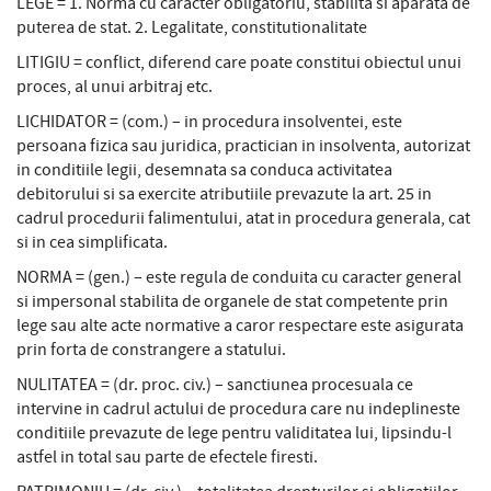
LEGE = 1. Norma cu caracter obligatoriu, stabilita si aparata de
puterea de stat. 2. Legalitate, constitutionalitate
LITIGIU = conflict, diferend care poate constitui obiectul unui
proces, al unui arbitraj etc.
LICHIDATOR = (com.) – in procedura insolventei, este
persoana fizica sau juridica, practician in insolventa, autorizat
in conditiile legii, desemnata sa conduca activitatea
debitorului si sa exercite atributiile prevazute la art. 25 in
cadrul procedurii falimentului, atat in procedura generala, cat
si in cea simplificata.
NORMA = (gen.) – este regula de conduita cu caracter general
si impersonal stabilita de organele de stat competente prin
lege sau alte acte normative a caror respectare este asigurata
prin forta de constrangere a statului.
NULITATEA = (dr. proc. civ.) – sanctiunea procesuala ce
intervine in cadrul actului de procedura care nu indeplineste
conditiile prevazute de lege pentru validitatea lui, lipsindu-l
astfel in total sau parte de efectele firesti.