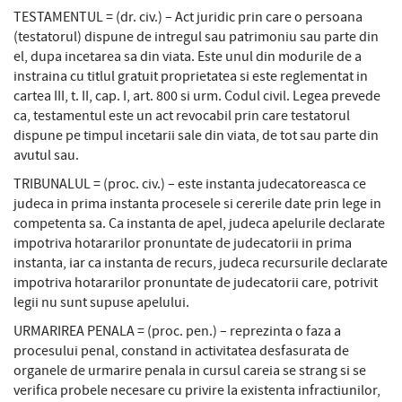
TESTAMENTUL = (dr. civ.) – Act juridic prin care o persoana
(testatorul) dispune de intregul sau patrimoniu sau parte din
el, dupa incetarea sa din viata. Este unul din modurile de a
instraina cu titlul gratuit proprietatea si este reglementat in
cartea III, t. II, cap. I, art. 800 si urm. Codul civil. Legea prevede
ca, testamentul este un act revocabil prin care testatorul
dispune pe timpul incetarii sale din viata, de tot sau parte din
avutul sau.
TRIBUNALUL = (proc. civ.) – este instanta judecatoreasca ce
judeca in prima instanta procesele si cererile date prin lege in
competenta sa. Ca instanta de apel, judeca apelurile declarate
impotriva hotararilor pronuntate de judecatorii in prima
instanta, iar ca instanta de recurs, judeca recursurile declarate
impotriva hotararilor pronuntate de judecatorii care, potrivit
legii nu sunt supuse apelului.
URMARIREA PENALA = (proc. pen.) – reprezinta o faza a
procesului penal, constand in activitatea desfasurata de
organele de urmarire penala in cursul careia se strang si se
verifica probele necesare cu privire la existenta infractiunilor,