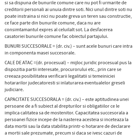
si sa dispuna de bunurile comune care nu pot fi urmarite de
creditorii personali ai unuia dintre soti. Nici unul dintre soti nu
poate instraina si nici nu poate greva un teren sau constructie,
ce face parte din bunurile comune, daca nu are
consimtamantul expres al celuilalt sot. La desfacerea
casatoriei bunurile comune fac obiectul partajului.
BUNURI SUCCESORALE = (dr. civ.) – sunt acele bunuri care intra
in componenta masei succesorale.
CALE DE ATAC =(dr. procesual) – mijloc juridic procesual pus la
dispozitia partii interesate, procurorului etc., prin care se
creeaza posibilitatea verificarii legalitatii si temeiniciei
hotararilor judecatoresti si inlaturarea eventualelor greseli
judiciare.
CAPACITATE SUCCESORALA = (dr. civ.) – este aptitudinea unei
persoane de a fi subiect al drepturilor si obligatiilor ce le
implica calitatea sa de mostenitor. Capacitatea succesorala a
persoanei fizice incepe de la nasterea acesteia si inceteaza la
data mortii sau la data stabilita printr-o hotarare de declarare
a mortii sale prezumate, precum si daca se ivesc cazuri de