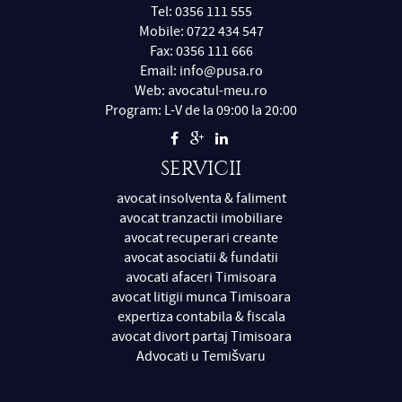
Tel: 0356 111 555
Mobile: 0722 434 547
Fax: 0356 111 666
Email:
info@pusa.ro
Web:
avocatul-meu.ro
Program: L-V de la 09:00 la 20:00
SERVICII
avocat insolventa & faliment
avocat tranzactii imobiliare
avocat recuperari creante
avocat asociatii & fundatii
avocati afaceri Timisoara
avocat litigii munca Timisoara
expertiza contabila & fiscala
avocat divort partaj Timisoara
Advocati u Temišvaru