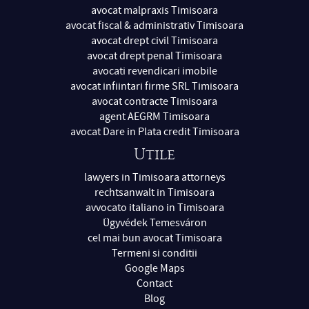
avocat malpraxis Timisoara
avocat fiscal & administrativ Timisoara
avocat drept civil Timisoara
avocat drept penal Timisoara
avocati revendicari imobile
avocat infiintari firme SRL Timisoara
avocat contracte Timisoara
agent AEGRM Timisoara
avocat Dare in Plata credit Timisoara
Utile
lawyers in Timisoara attorneys
rechtsanwalt in Timisoara
avvocato italiano in Timisoara
Ügyvédek Temesváron
cel mai bun avocat Timisoara
Termeni si conditii
Google Maps
Contact
Blog