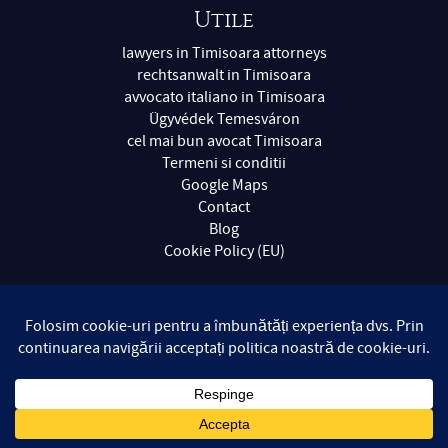
Utile
lawyers in Timisoara attorneys
rechtsanwalt in Timisoara
avvocato italiano in Timisoara
Ügyvédek Temesváron
cel mai bun avocat Timisoara
Termeni si conditii
Google Maps
Contact
Blog
Cookie Policy (EU)
Copyright © 2004-2026 Alexandru, Andreas și Asociații —
Avocați și Experți Contabili / Timisoara / Romania / Toate
drepturile rezervate