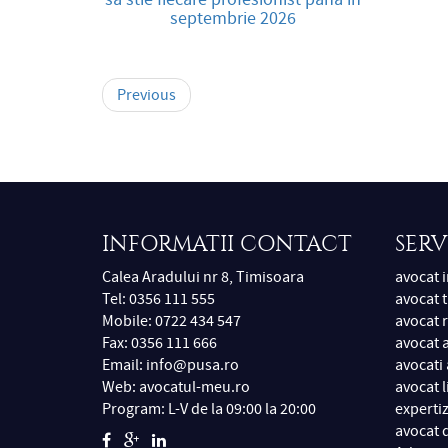
septembrie 2026
Previous
INFORMATII CONTACT
SERV
Calea Aradului nr 8, Timisoara
avocat 
Tel: 0356 111 555
avocat t
Mobile: 0722 434 547
avocat 
Fax: 0356 111 666
avocat a
Email:
info@pusa.ro
avocati
Web:
avocatul-meu.ro
avocat l
Program: L-V de la 09:00 la 20:00
expertiz
avocat 