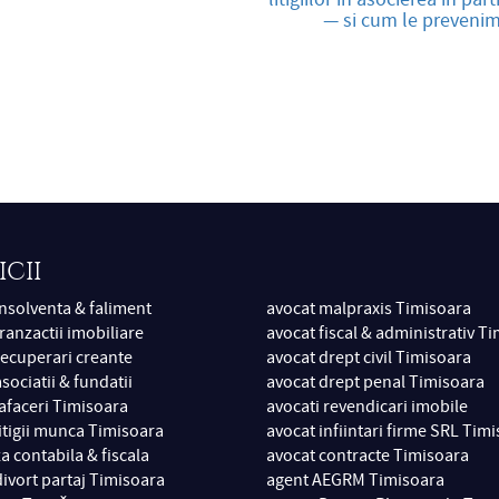
— si cum le preveni
ICII
insolventa & faliment
avocat malpraxis Timisoara
ranzactii imobiliare
avocat fiscal & administrativ T
recuperari creante
avocat drept civil Timisoara
sociatii & fundatii
avocat drept penal Timisoara
 afaceri Timisoara
avocati revendicari imobile
itigii munca Timisoara
avocat infiintari firme SRL Tim
a contabila & fiscala
avocat contracte Timisoara
divort partaj Timisoara
agent AEGRM Timisoara