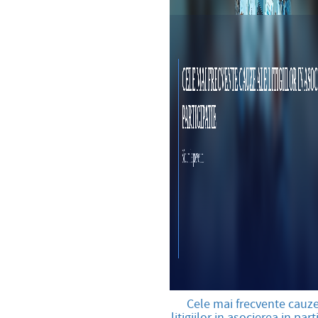
Cele mai frecvente cauze
litigiilor in asocierea in part