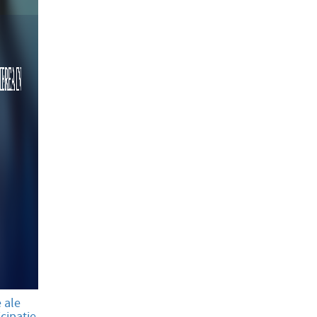
 ale
icipatie