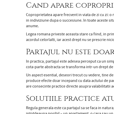
Cand apare coproprie
Coproprietatea apare frecvent in viata de zi cu zi: o
in indiviziune dupa o succesiune. In toate aceste sit
anume.
Legea romana priveste aceasta stare ca fiind, in prin
acordul celorlalti, iar acest drept nu se prescrie ni
Partajul nu este doa
In practica, partajul este adesea perceput ca un simp
cota-parte abstracta se transforma intr-un drept de p
Un aspect esential, deseori trecut cu vedere, tine 
produce efecte doar incepand cu data actului de par
are consecinte practice directe asupra valabilitatii a
Solutiile practice at
Regula generala este ca partajul sa se faca in natura,
intotdeauna posibil – un apartament, o casa sau un ter