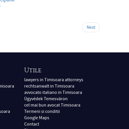
m
Next
Utile
lawyers in Timisoara attorneys
imisoara
rechtsanwalt in Timisoara
avvocato italiano in Timisoara
Ügyvédek Temesváron
cel mai bun avocat Timisoara
isoara
Termeni si conditii
Google Maps
Contact