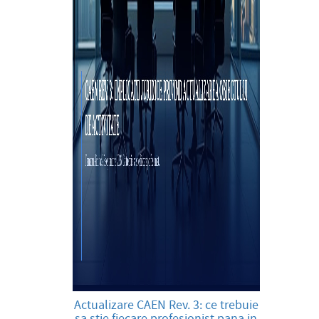
Actualizare CAEN Rev. 3: ce trebuie
sa stie fiecare profesionist pana in