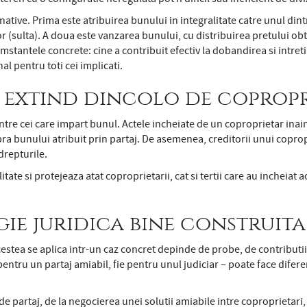
rnative. Prima este atribuirea bunului in integralitate catre unul dint
 (sulta). A doua este vanzarea bunului, cu distribuirea pretului obt
umstantele concrete: cine a contribuit efectiv la dobandirea si intreti
al pentru toti cei implicati.
se extind dincolo de copropr
ntre cei care impart bunul. Actele incheiate de un coproprietar inai
upra bunului atribuit prin partaj. De asemenea, creditorii unui copro
drepturile.
itate si protejeaza atat coproprietarii, cat si tertii care au incheiat
gie juridica bine construita
cestea se aplica intr-un caz concret depinde de probe, de contributiile
pentru un partaj amiabil, fie pentru unul judiciar – poate face diferen
 partaj, de la negocierea unei solutii amiabile intre coproprietari,