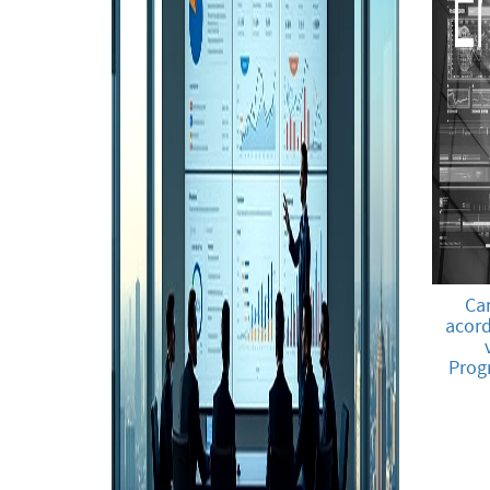
Car
acord
Progr