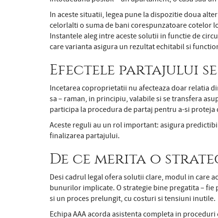
In aceste situatii, legea pune la dispozitie doua alte
celorlalti o suma de bani corespunzatoare cotelor lor
Instantele aleg intre aceste solutii in functie de circ
care varianta asigura un rezultat echitabil si function
Efectele partajului 
Incetarea coproprietatii nu afecteaza doar relatia di
sa – raman, in principiu, valabile si se transfera as
participa la procedura de partaj pentru a-si proteja 
Aceste reguli au un rol important: asigura predictibil
finalizarea partajului.
De ce merita o strate
Desi cadrul legal ofera solutii clare, modul in care a
bunurilor implicate. O strategie bine pregatita – fie 
si un proces prelungit, cu costuri si tensiuni inutile.
Echipa AAA acorda asistenta completa in proceduri de