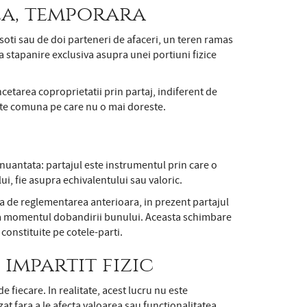
la, temporara
 soti sau de doi parteneri de afaceri, un teren ramas
a stapanire exclusiva asupra unei portiuni fizice
ncetarea coproprietatii prin partaj, indiferent de
etate comuna pe care nu o mai doreste.
i nuantata: partajul este instrumentul prin care o
ui, fie asupra echivalentului sau valoric.
a de reglementarea anterioara, in prezent partajul
e la momentul dobandirii bunului. Aceasta schimbare
 constituite pe cotele-parti.
impartit fizic
 fiecare. In realitate, acest lucru nu este
at fara a le afecta valoarea sau functionalitatea.