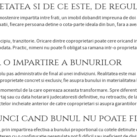
tatea si de ce este, de regu
 mostenire impartita intre frati, un imobil dobandit impreuna de doi
uatii, fiecare persoana detine o cota-parte ideala din bun, fara a ave
cipiu, tranzitorie. Oricare dintre coproprietari poate cere oricand i
ciodata. Practic, nimeni nu poate fi obligat sa ramana intr-o propri
r o impartire a bunurilor
lu pas administrativ de final al unei indiviziuni. Realitatea este ma
roprietate concret si exclusiv, fie asupra bunului in materialitatea l
de momentul de la care opereaza aceasta transformare. Spre diferent
taj sau cu data hotararii judecatoresti definitive, nu retroactiv, d
ctelor incheiate anterior de catre coproprietari si asupra garantiilor
unci cand bunul nu poate fi 
 prin impartirea efectiva a bunului proportional cu cotele detinute de
en cu o configuratie neregulata pot fi dificil sau ineficient de diviz