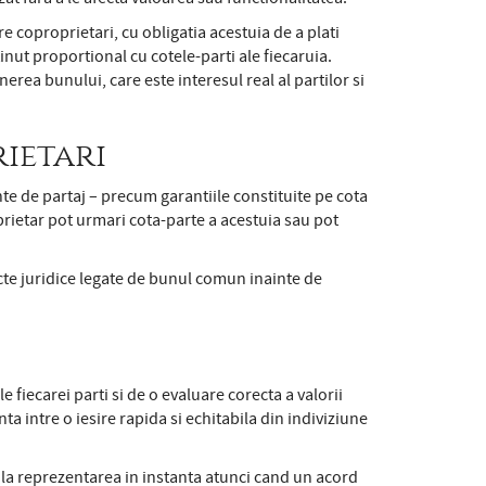
re coproprietari, cu obligatia acestuia de a plati
inut proportional cu cotele-parti ale fiecaruia.
nerea bunului, care este interesul real al partilor si
ietari
nte de partaj – precum garantiile constituite pe cota
prietar pot urmari cota-parte a acestuia sau pot
 acte juridice legate de bunul comun inainte de
 fiecarei parti si de o evaluare corecta a valorii
ta intre o iesire rapida si echitabila din indiviziune
 la reprezentarea in instanta atunci cand un acord