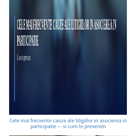
Cele mai frecvente cauze ale litigiilor in asocierea in
participatie — si cum le prevenim