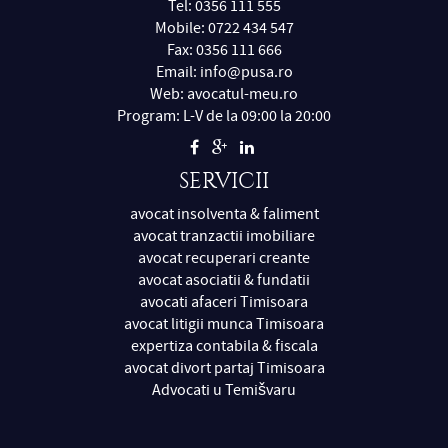
Tel: 0356 111 555
Mobile: 0722 434 547
Fax: 0356 111 666
Email:
info@pusa.ro
Web:
avocatul-meu.ro
Program: L-V de la 09:00 la 20:00
SERVICII
avocat insolventa & faliment
avocat tranzactii imobiliare
avocat recuperari creante
avocat asociatii & fundatii
avocati afaceri Timisoara
avocat litigii munca Timisoara
expertiza contabila & fiscala
avocat divort partaj Timisoara
Advocati u Temišvaru