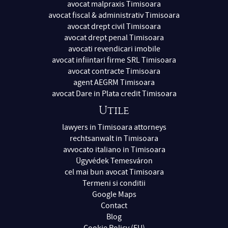
avocat malpraxis Timisoara
avocat fiscal & administrativ Timisoara
avocat drept civil Timisoara
avocat drept penal Timisoara
avocati revendicari imobile
avocat infiintari firme SRL Timisoara
avocat contracte Timisoara
agent AEGRM Timisoara
avocat Dare in Plata credit Timisoara
Utile
lawyers in Timisoara attorneys
rechtsanwalt in Timisoara
avvocato italiano in Timisoara
Ügyvédek Temesváron
cel mai bun avocat Timisoara
Termeni si conditii
Google Maps
Contact
Blog