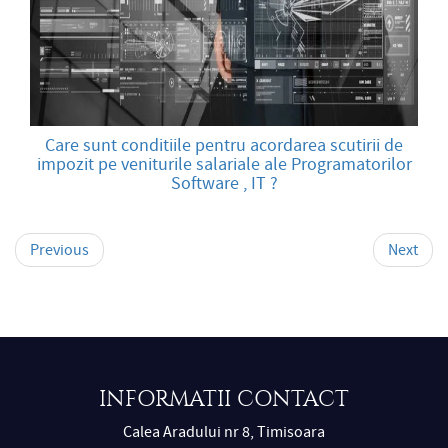
Care sunt conditiile pentru acordarea scutirii de
impozit pe veniturile salariale ale Programatorilor
Software , IT ?
Previous
Next
INFORMATII CONTACT
Calea Aradului nr 8, Timisoara