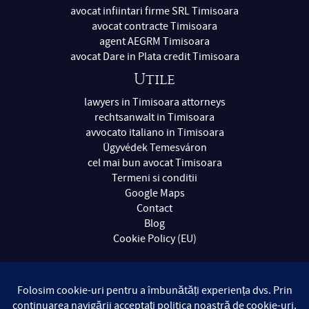
avocat infiintari firme SRL Timisoara
avocat contracte Timisoara
agent AEGRM Timisoara
avocat Dare in Plata credit Timisoara
Utile
lawyers in Timisoara attorneys
rechtsanwalt in Timisoara
avvocato italiano in Timisoara
Ügyvédek Temesváron
cel mai bun avocat Timisoara
Termeni si conditii
Google Maps
Contact
Blog
Cookie Policy (EU)
Copyright © 2004-2026 Alexandru, Andreas și Asociații —
Avocați și Experți Contabili / Timisoara / Romania / Toate